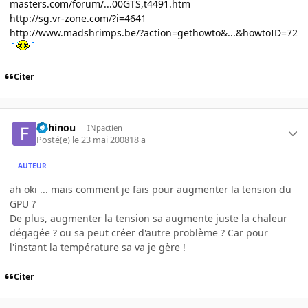
masters.com/forum/...00GTS,t4491.htm
http://sg.vr-zone.com/?i=4641
http://www.madshrimps.be/?action=gethowto&...&howtoID=72
Citer
fishinou
INpactien
Posté(e)
le 23 mai 2008
18 a
AUTEUR
ah oki ... mais comment je fais pour augmenter la tension du
GPU ?
De plus, augmenter la tension sa augmente juste la chaleur
dégagée ? ou sa peut créer d'autre problème ? Car pour
l'instant la température sa va je gère !
Citer