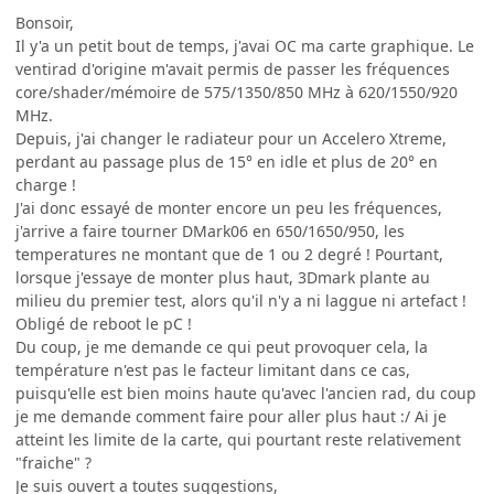
Bonsoir,
Il y'a un petit bout de temps, j'avai OC ma carte graphique. Le
ventirad d'origine m'avait permis de passer les fréquences
core/shader/mémoire de 575/1350/850 MHz à 620/1550/920
MHz.
Depuis, j'ai changer le radiateur pour un Accelero Xtreme,
perdant au passage plus de 15° en idle et plus de 20° en
charge !
J'ai donc essayé de monter encore un peu les fréquences,
j'arrive a faire tourner DMark06 en 650/1650/950, les
temperatures ne montant que de 1 ou 2 degré ! Pourtant,
lorsque j'essaye de monter plus haut, 3Dmark plante au
milieu du premier test, alors qu'il n'y a ni laggue ni artefact !
Obligé de reboot le pC !
Du coup, je me demande ce qui peut provoquer cela, la
température n'est pas le facteur limitant dans ce cas,
puisqu'elle est bien moins haute qu'avec l'ancien rad, du coup
je me demande comment faire pour aller plus haut :/ Ai je
atteint les limite de la carte, qui pourtant reste relativement
"fraiche" ?
Je suis ouvert a toutes suggestions,