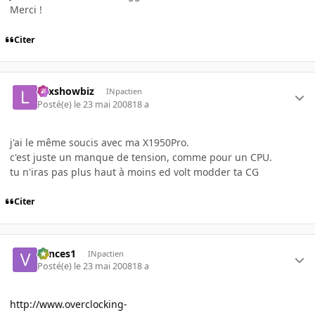
Merci !
Citer
Lexshowbiz
INpactien
Posté(e)
le 23 mai 2008
18 a
j'ai le même soucis avec ma X1950Pro.
c'est juste un manque de tension, comme pour un CPU.
tu n'iras pas plus haut à moins ed volt modder ta CG
Citer
vances1
INpactien
Posté(e)
le 23 mai 2008
18 a
http://www.overclocking-