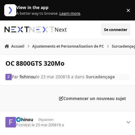
Aller au contenu
View in the app
×
Di
A better way to browse.
Learn more
.
Next
Se connecter
Accueil
Ajustements et Personnalisation de PC
Surcadença
OC 8800GTS 320Mo
Par
fishinou
le 23 mai 2008
18 a
dans
Surcadençage
Commencer un nouveau sujet
fishinou
INpactien
Posté(e)
le 23 mai 2008
18 a