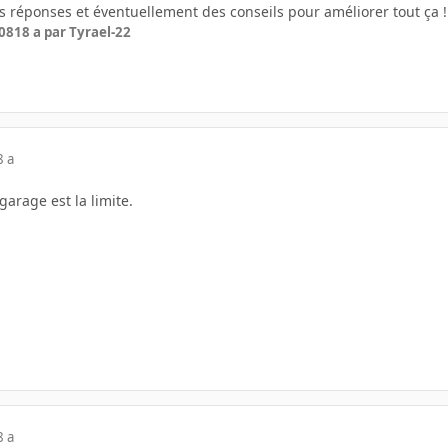
s réponses et éventuellement des conseils pour améliorer tout ça !
008
18 a
par Tyrael-22
8 a
 garage est la limite.
8 a