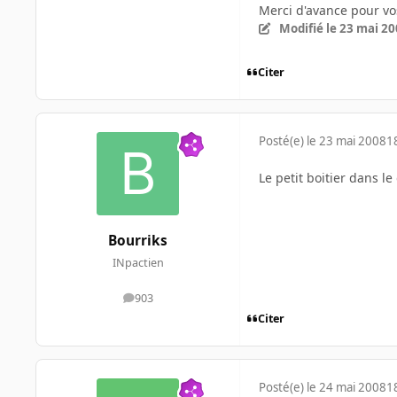
Merci d'avance pour vo
Modifié
le 23 mai 2
Citer
Posté(e)
le 23 mai 2008
1
Le petit boitier dans le
Bourriks
INpactien
903
messages
Citer
Posté(e)
le 24 mai 2008
1