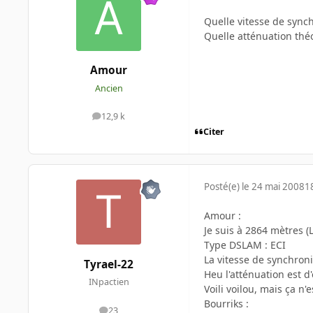
Quelle vitesse de synch
Quelle atténuation thé
Amour
Ancien
12,9 k
messages
Citer
Posté(e)
le 24 mai 2008
1
Amour :
Je suis à 2864 mètres
Type DSLAM : ECI
La vitesse de synchro
Tyrael-22
Heu l'atténuation est d
INpactien
Voili voilou, mais ça n'
Bourriks :
23