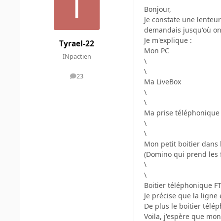
Bonjour,
Je constate une lenteur
demandais jusqu'où on 
Je m'explique :
Tyrael-22
Mon PC
INpactien
\
\
23
messages
Ma LiveBox
\
\
Ma prise téléphonique 
\
\
Mon petit boitier dans
(Domino qui prend les f
\
\
Boitier téléphonique FT
Je précise que la ligne 
De plus le boitier télé
Voila, j'espère que mo