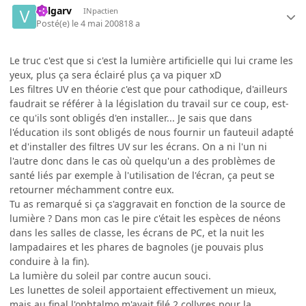
Valgarv
INpactien
Posté(e)
le 4 mai 2008
18 a
Le truc c'est que si c'est la lumière artificielle qui lui crame les
yeux, plus ça sera éclairé plus ça va piquer xD
Les filtres UV en théorie c'est que pour cathodique, d'ailleurs
faudrait se référer à la législation du travail sur ce coup, est-
ce qu'ils sont obligés d'en installer... Je sais que dans
l'éducation ils sont obligés de nous fournir un fauteuil adapté
et d'installer des filtres UV sur les écrans. On a ni l'un ni
l'autre donc dans le cas où quelqu'un a des problèmes de
santé liés par exemple à l'utilisation de l'écran, ça peut se
retourner méchamment contre eux.
Tu as remarqué si ça s'aggravait en fonction de la source de
lumière ? Dans mon cas le pire c'était les espèces de néons
dans les salles de classe, les écrans de PC, et la nuit les
lampadaires et les phares de bagnoles (je pouvais plus
conduire à la fin).
La lumière du soleil par contre aucun souci.
Les lunettes de soleil apportaient effectivement un mieux,
mais au final l'ophtalmo m'avait filé 2 collyres pour la