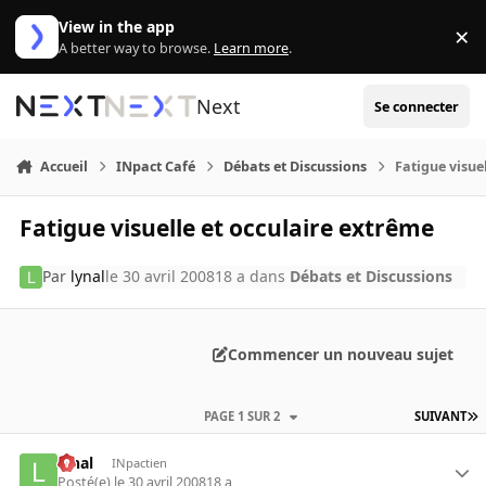
Aller au contenu
View in the app
×
Di
A better way to browse.
Learn more
.
Next
Se connecter
Accueil
INpact Café
Débats et Discussions
Fatigue visue
Fatigue visuelle et occulaire extrême
Par
lynal
le 30 avril 2008
18 a
dans
Débats et Discussions
Commencer un nouveau sujet
PAGE 1 SUR 2
SUIVANT
lynal
INpactien
Posté(e)
le 30 avril 2008
18 a