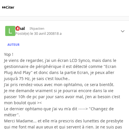
Citer
lynal
INpactien
Posté(e)
le 30 avril 2008
18 a
AUTEUR
Yop !
Je viens de regarder, j'ai un écran LCD Synco, mais dans le
gestionnaire de périphérique il est détecté comme "Ecran
Plug And Play" et donc dans la partie Ecran, je peux aller
jusqu'à 75 Hz, je sais c'est louche..
J'ai pris rendez-vous avec mon ophtalmo, ce sera bientôt.
Je me demande vraiment si je pourrai encore dans la vie
passer 10h de pc par jour sans avoir mal, j'en ai besoin c'est
mon boulot quoi ><
Le dernier ophtamo que j'ai vu m'a dit -----> "Changez de
métier".
Merci Madame... et elle m'a prescris des lunettes de presbyte
qui me font mal aux yeux et qui servent à rien. Je ne suis pas