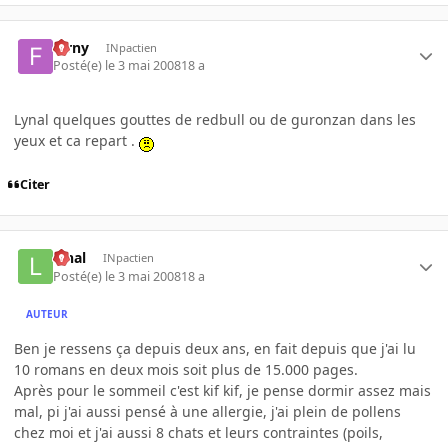
farny
INpactien
Posté(e)
le 3 mai 2008
18 a
Lynal quelques gouttes de redbull ou de guronzan dans les
yeux et ca repart .
Citer
lynal
INpactien
Posté(e)
le 3 mai 2008
18 a
AUTEUR
Ben je ressens ça depuis deux ans, en fait depuis que j'ai lu
10 romans en deux mois soit plus de 15.000 pages.
Après pour le sommeil c'est kif kif, je pense dormir assez mais
mal, pi j'ai aussi pensé à une allergie, j'ai plein de pollens
chez moi et j'ai aussi 8 chats et leurs contraintes (poils,