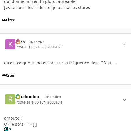
qui donne un rendu plutôt agréable.
J'évite aussi les reflets et je baisse les stores
Citer
kyro
INpactien
Posté(e)
le 30 avril 2008
18 a
qu'est ce que tu nous sors sur la fréquence des LCD la ......
Citer
Roudoudou_
INpactien
Posté(e)
le 30 avril 2008
18 a
ampute ?
Ok je sors ==> [ ]