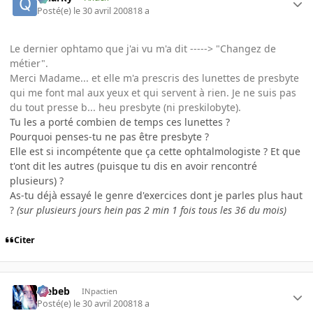
Posté(e)
le 30 avril 2008
18 a
Le dernier ophtamo que j'ai vu m'a dit -----> "Changez de
métier".
Merci Madame... et elle m'a prescris des lunettes de presbyte
qui me font mal aux yeux et qui servent à rien. Je ne suis pas
du tout presse b... heu presbyte (ni preskilobyte).
Tu les a porté combien de temps ces lunettes ?
Pourquoi penses-tu ne pas être presbyte ?
Elle est si incompétente que ça cette ophtalmologiste ? Et que
t'ont dit les autres (puisque tu dis en avoir rencontré
plusieurs) ?
As-tu déjà essayé le genre d'exercices dont je parles plus haut
?
(sur plusieurs jours hein pas 2 min 1 fois tous les 36 du mois)
Citer
Trebeb
INpactien
Posté(e)
le 30 avril 2008
18 a