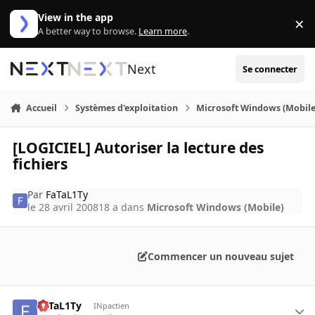
Aller au contenu
View in the app
×
Di
A better way to browse.
Learn more
.
Next
Se connecter
Accueil
Systèmes d'exploitation
Microsoft Windows (Mobile
[LOGICIEL] Autoriser la lecture des
fichiers
Par
FaTaL1Ty
le 28 avril 2008
18 a
dans
Microsoft Windows (Mobile)
Commencer un nouveau sujet
FaTaL1Ty
INpactien