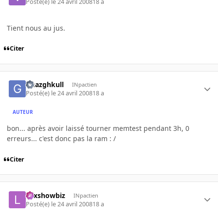
Posté(e)
le 24 avril 2008
18 a
Tient nous au jus.
Citer
Ghazghkull
INpactien
Posté(e)
le 24 avril 2008
18 a
AUTEUR
bon... après avoir laissé tourner memtest pendant 3h, 0
erreurs... c'est donc pas la ram : /
Citer
Lexshowbiz
INpactien
Posté(e)
le 24 avril 2008
18 a