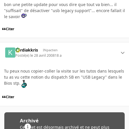
bon une petite update pour vous dire que tout va bien... il
"suffisait" de désactiver "usb legacy support"... encore fallait il
le savoir
Citer
kardiakkris
INpactien
Posté(e)
le 28 avril 2008
18 a
Tu peux nous copier-coller la visite sur les tutos dans lesquels
tu as vu cette notion du dispatch SB en "USB Legacy" dans le
Bios stp.
Citer
Archivé
Ce sujet est désormais archivé et ne peut plus