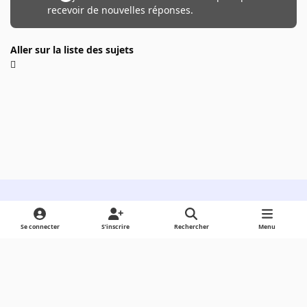
recevoir de nouvelles réponses.
Aller sur la liste des sujets
Light Mode
Dark Mode
System Preference
Se connecter
S’inscrire
Rechercher
Menu
Langue
Cookies
Powered by
Invision Community