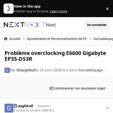
Aller au contenu
View in the app
×
Di
A better way to browse.
Learn more
.
Next
Se connecter
Accueil
Ajustements et Personnalisation de PC
Surcadença
Problème overclocking E6600 Gigabyte
EP35-DS3R
Par
Ghazghkull
le 24 avril 2008
18 a
dans
Surcadençage
Commencer un nouveau sujet
Ghazghkull
INpactien
Posté(e)
le 24 avril 2008
18 a