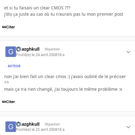
et si tu faisais un clear CMOS ???
j'dis ça juste au cas où tu n'aurais pas lu mon premier post
Citer
Ghazghkull
INpactien
Posté(e)
le 24 avril 2008
18 a
AUTEUR
non j'ai bien fait un clear cmos :) j'avais oublié de le préciser
^^
mais ça n'a rien changé, j'ai toujours le même problème :x
Citer
Ghazghkull
INpactien
Posté(e)
le 25 avril 2008
18 a