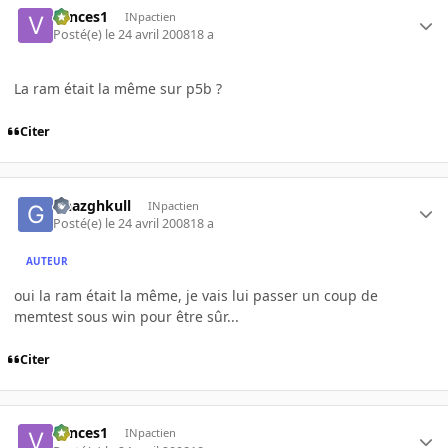
vances1
INpactien
Posté(e)
le 24 avril 2008
18 a
La ram était la même sur p5b ?
Citer
Ghazghkull
INpactien
Posté(e)
le 24 avril 2008
18 a
AUTEUR
oui la ram était la même, je vais lui passer un coup de
memtest sous win pour être sûr...
Citer
vances1
INpactien