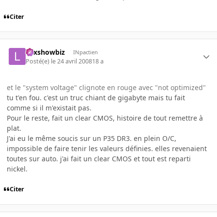
Citer
Lexshowbiz
INpactien
Posté(e)
le 24 avril 2008
18 a
et le "system voltage" clignote en rouge avec "not optimized"
tu t'en fou. c'est un truc chiant de gigabyte mais tu fait
comme si il m'existait pas.
Pour le reste, fait un clear CMOS, histoire de tout remettre à
plat.
J'ai eu le même soucis sur un P35 DR3. en plein O/C,
impossible de faire tenir les valeurs définies. elles revenaient
toutes sur auto. j'ai fait un clear CMOS et tout est reparti
nickel.
Citer