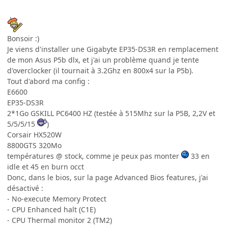
Bonsoir :)
Je viens d'installer une Gigabyte EP35-DS3R en remplacement
de mon Asus P5b dlx, et j'ai un problème quand je tente
d'overclocker (il tournait à 3.2Ghz en 800x4 sur la P5b).
Tout d'abord ma config :
E6600
EP35-DS3R
2*1Go GSKILL PC6400 HZ (testée à 515Mhz sur la P5B, 2,2V et
5/5/5/15
)
Corsair HX520W
8800GTS 320Mo
températures @ stock, comme je peux pas monter
33 en
idle et 45 en burn occt
Donc, dans le bios, sur la page Advanced Bios features, j'ai
désactivé :
- No-execute Memory Protect
- CPU Enhanced halt (C1E)
- CPU Thermal monitor 2 (TM2)