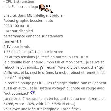
- CPU Eist function
et le Full screen logo
Ensuite, dans MB Intelligent bidule :
Robust graphic booster : auto
PCI à 100 ou 101
CIA2 sur disabled
performance enhance sur standard
ram en 1:1
2.1V pour le vddr
1.35 (testé jusqu'à 1.4) pour le vcore
les autres tensions j'ai testé en normal ou en +0.1V
je bidouille bien entendu mon fsb et mon coeff... je sauve et
reboot, le pc reboot... j'ai l'écran "Award bios trucmuche" qui
s'affiche... et là, c'est le drâme, la mobo reboot et remet le fsb
par défaut (266)
le coef ne bouge pas lui... les réglages timing ram reviennent
aussi en auto... et le "system voltage" clignote en rouge avec
"not optimized"
j'ai ce problème aussi bien en foutant tout au mini (exemple :
6x266, vcore 1.325, vddr 2.0, 5/5/5/15 etc...)
Vous avez une idée sur l'origine du problème ?