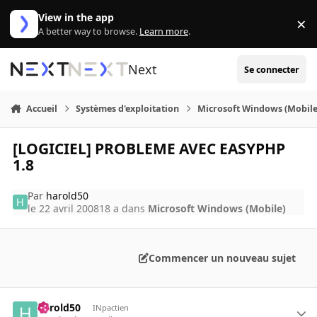
Aller au contenu
View in the app
×
Di
A better way to browse.
Learn more
.
Next
Se connecter
Accueil
Systèmes d'exploitation
Microsoft Windows (Mobile
[LOGICIEL] PROBLEME AVEC EASYPHP
1.8
Par
harold50
le 22 avril 2008
18 a
dans
Microsoft Windows (Mobile)
Commencer un nouveau sujet
harold50
INpactien