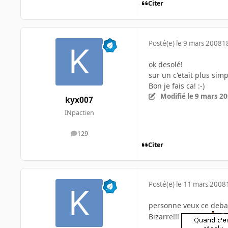
Citer
Posté(e)
le 9 mars 2008
1
ok desolé!
sur un c'etait plus sim
Bon je fais ca! :-)
Modifié
le 9 mars 2
kyx007
INpactien
129
messages
Citer
Posté(e)
le 11 mars 2008
personne veux ce deba
Bizarre!!!