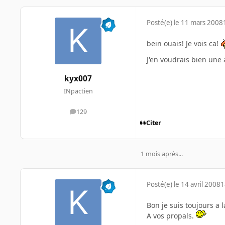
Posté(e)
le 11 mars 2008
bein ouais! Je vois ca!
J'en voudrais bien une 
kyx007
INpactien
129
messages
Citer
1 mois après...
Posté(e)
le 14 avril 2008
1
Bon je suis toujours a
A vos propals.