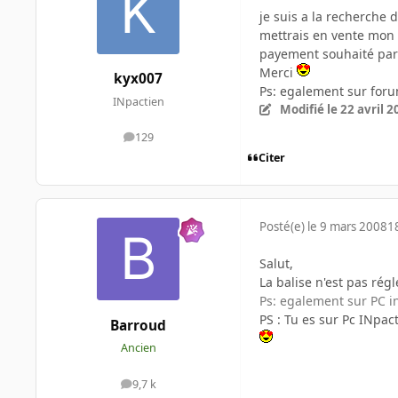
je suis a la recherche 
mettrais en vente mon 
payement souhaité par
Merci
kyx007
Ps: egalement sur for
INpactien
Modifié
le 22 avril 
129
messages
Citer
Posté(e)
le 9 mars 2008
1
Salut,
La balise n'est pas rég
Ps: egalement sur PC i
PS : Tu es sur Pc INpac
Barroud
Ancien
9,7 k
messages