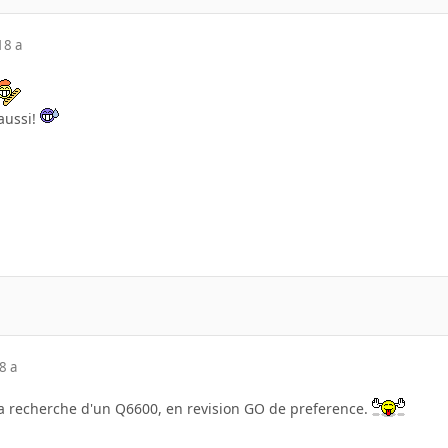
18 a
aussi!
8 a
 la recherche d'un Q6600, en revision GO de preference.