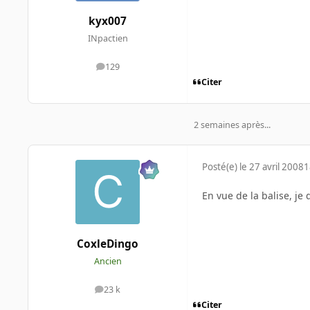
kyx007
INpactien
129
messages
Citer
2 semaines après...
Posté(e)
le 27 avril 2008
1
En vue de la balise, je
CoxleDingo
Ancien
23 k
messages
Citer