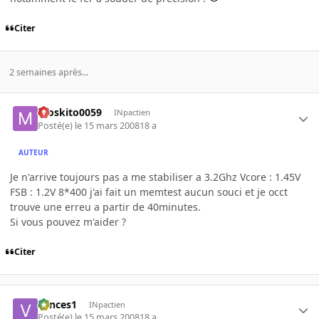
Citer
2 semaines après...
moskito0059
INpactien
Posté(e)
le 15 mars 2008
18 a
AUTEUR
Je n'arrive toujours pas a me stabiliser a 3.2Ghz Vcore : 1.45V
FSB : 1.2V 8*400 j'ai fait un memtest aucun souci et je occt
trouve une erreu a partir de 40minutes.
Si vous pouvez m'aider ?
Citer
vances1
INpactien
Posté(e)
le 15 mars 2008
18 a