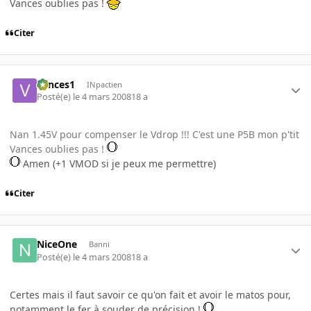
Vances oublies pas !
Citer
vances1
INpactien
Posté(e)
le 4 mars 2008
18 a
Nan 1.45V pour compenser le Vdrop !!! C'est une P5B mon p'tit
Vances oublies pas !
Amen (+1 VMOD si je peux me permettre)
Citer
NiceOne
Banni
Posté(e)
le 4 mars 2008
18 a
Certes mais il faut savoir ce qu'on fait et avoir le matos pour,
notamment le fer à souder de précision !