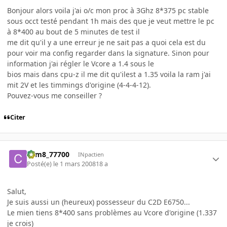
Bonjour alors voila j'ai o/c mon proc à 3Ghz 8*375 pc stable
sous occt testé pendant 1h mais des que je veut mettre le pc
à 8*400 au bout de 5 minutes de test il
me dit qu'il y a une erreur je ne sait pas a quoi cela est du
pour voir ma config regarder dans la signature. Sinon pour
information j'ai régler le Vcore a 1.4 sous le
bios mais dans cpu-z il me dit qu'ilest a 1.35 voila la ram j'ai
mit 2V et les timmings d'origine (4-4-4-12).
Pouvez-vous me conseiller ?
Citer
com8_77700
INpactien
Posté(e)
le 1 mars 2008
18 a
Salut,
Je suis aussi un (heureux) possesseur du C2D E6750...
Le mien tiens 8*400 sans problèmes au Vcore d'origine (1.337
je crois)