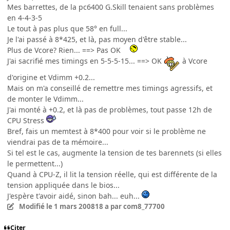
Mes barrettes, de la pc6400 G.Skill tenaient sans problèmes
en 4-4-3-5
Le tout à pas plus que 58° en full...
Je l'ai passé à 8*425, et là, pas moyen d'être stable...
Plus de Vcore? Rien... ==> Pas OK
J'ai sacrifié mes timings en 5-5-5-15... ==> OK
à Vcore
d'origine et Vdimm +0.2...
Mais on m'a conseillé de remettre mes timings agressifs, et
de monter le Vdimm...
J'ai monté à +0.2, et là pas de problèmes, tout passe 12h de
CPU Stress
Bref, fais un memtest à 8*400 pour voir si le problème ne
viendrai pas de ta mémoire...
Si tel est le cas, augmente la tension de tes barennets (si elles
le permettent...)
Quand à CPU-Z, il lit la tension réelle, qui est différente de la
tension appliquée dans le bios...
J'espère t'avoir aidé, sinon bah... euh...
Modifié
le 1 mars 2008
18 a
par com8_77700
Citer