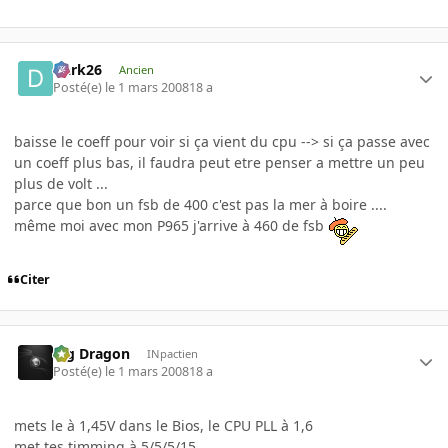
Dark26
Ancien
Posté(e)
le 1 mars 2008
18 a
baisse le coeff pour voir si ça vient du cpu --> si ça passe avec
un coeff plus bas, il faudra peut etre penser a mettre un peu
plus de volt ...
parce que bon un fsb de 400 c'est pas la mer à boire ....
même moi avec mon P965 j'arrive à 460 de fsb
Citer
Big Dragon
INpactien
Posté(e)
le 1 mars 2008
18 a
mets le à 1,45V dans le Bios, le CPU PLL à 1,6
met tes timming à 5/5/5/15