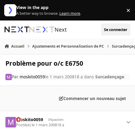
Aller au contenu
View in the app
×
Di
A better way to browse.
Learn more
.
Next
Se connecter
Accueil
Ajustements et Personnalisation de PC
Surcadença
Problème pour o/c E6750
Par
moskito0059
le 1 mars 2008
18 a
dans
Surcadençage
Commencer un nouveau sujet
moskito0059
INpactien
Posté(e)
le 1 mars 2008
18 a