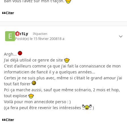
Bah vous l'avez sur msn t'façon.
Citer
Em1Ly
INpactien
Posté(e)
le 15 février 2008
18 a
Argh...
J'ai déjà utilisé ce genre de site
C'est d'ailleurs comme ça que j'ai fait la connaissance de mon
informaticien de fiancé il y a quelques années...
Certes je ne suis plus avec, même si c'était le grand amour j'ai
tout fait foirer
Pci ça marche aussi, sauf que même scénario, 2 mois et hop,
tout explose
Voilà pour mon annecdote perso : )
(ça fera peut être revenir les intéressées
)
Citer