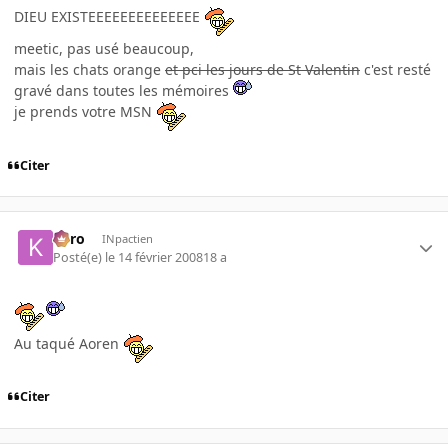
DIEU EXISTEEEEEEEEEEEEEE
meetic, pas usé beaucoup,
mais les chats orange
et pci les jours de St Valentin
c'est resté
gravé dans toutes les mémoires
je prends votre MSN
Citer
kyro
INpactien
Posté(e)
le 14 février 2008
18 a
Au taqué Aoren
Citer