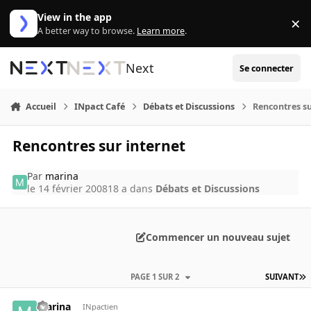
Aller au contenu
View in the app
×
Di
A better way to browse.
Learn more
.
Next
Se connecter
Accueil
INpact Café
Débats et Discussions
Rencontres su
Rencontres sur internet
Par
marina
le 14 février 2008
18 a
dans
Débats et Discussions
Commencer un nouveau sujet
PAGE 1 SUR 2
SUIVANT
marina
INpactien