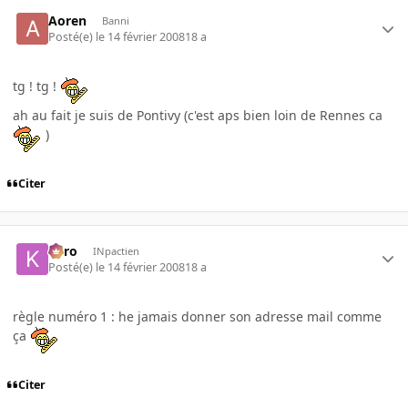
Aoren
Banni
Posté(e)
le 14 février 2008
18 a
tg ! tg !
ah au fait je suis de Pontivy (c'est aps bien loin de Rennes ca
)
Citer
kyro
INpactien
Posté(e)
le 14 février 2008
18 a
règle numéro 1 : he jamais donner son adresse mail comme
ça
Citer