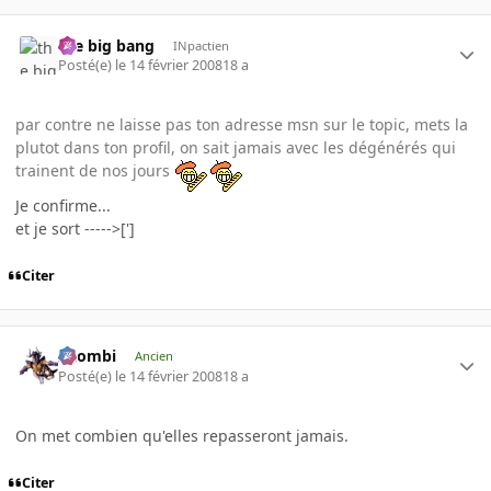
the big bang
INpactien
Posté(e)
le 14 février 2008
18 a
par contre ne laisse pas ton adresse msn sur le topic, mets la
plutot dans ton profil, on sait jamais avec les dégénérés qui
trainent de nos jours
Je confirme...
et je sort ----->[']
Citer
XZombi
Ancien
Posté(e)
le 14 février 2008
18 a
On met combien qu'elles repasseront jamais.
Citer