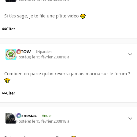
Si t'es sage, je te file une p'tite video
Citer
toTOW
INpactien
Posté(e)
le 15 février 2008
18 a
Combien on parie qu'on reverra jamais marina sur le forum ?
Citer
Amnesiac
Ancien
Posté(e)
le 15 février 2008
18 a