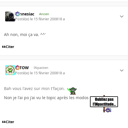
Amnesiac
Ancien
Posté(e)
le 15 février 2008
18 a
Ah non, moi ça va. ^^'
Citer
toTOW
INpactien
Posté(e)
le 15 février 2008
18 a
Bah vous l'avez sur msn t'façon.
Non je l'ai po j'ai vu le topic après les modos
Citer