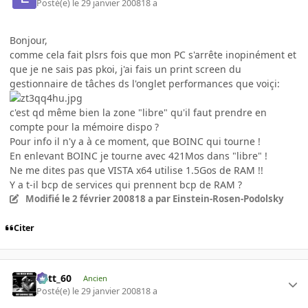
Posté(e)
le 29 janvier 2008
18 a
Bonjour,
comme cela fait plsrs fois que mon PC s'arrête inopinément et
que je ne sais pas pkoi, j'ai fais un print screen du
gestionnaire de tâches ds l'onglet performances que voiçi:
c'est qd même bien la zone "libre" qu'il faut prendre en
compte pour la mémoire dispo ?
Pour info il n'y a à ce moment, que BOINC qui tourne !
En enlevant BOINC je tourne avec 421Mos dans "libre" !
Ne me dites pas que VISTA x64 utilise 1.5Gos de RAM !!
Y a t-il bcp de services qui prennent bcp de RAM ?
Modifié
le 2 février 2008
18 a
par Einstein-Rosen-Podolsky
Citer
Batt_60
Ancien
Posté(e)
le 29 janvier 2008
18 a