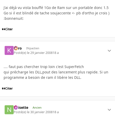
J'ai déjà vu vista bouffé 1Go de Ram sur un portable donc 1.5
Go si il est blindé de tache soujaccente <- pb d'ortho je crois )
:bonnenuit:
Citer
kyro
INpactien
Posté(e)
le 29 janvier 2008
18 a
.... faut pas chercher trop loin c'est SuperFetch
qui précharge les DLL,pout des lancement plus rapide. Si un
programme a besoin de ram il libère les DLL.
Citer
noisette
Ancien
Posté(e)
le 30 janvier 2008
18 a