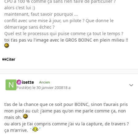
CPU à 100 % comme ça sans rien faire de particulier ?
alors c'est lui :)
maintenant, faut savoir pourquoi ...
conflit avec une mise à jour, un pilote ? Que donne le
démarrage sans échec ?
Quel est le processus qui puise comme ça tout le temps ?
toi t'as pas vu l'image avec le GROS BOINC en plein milieu !!
Citer
noisette
Ancien
Posté(e)
le 30 janvier 2008
18 a
t'as de la chance que ce soit pour BOINC, sinon t'aurais pris
mon pied au cul: j'aime pas qu'on me parle comme ça, non
mais oh.
ou alors je t'ai compris comme j'ai vu la capture, de travers ?
ça m'arrive.