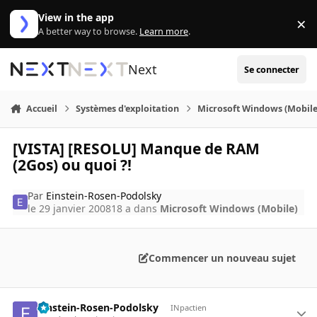
Aller au contenu
View in the app
×
Di
A better way to browse.
Learn more
.
Next
Se connecter
Accueil
Systèmes d'exploitation
Microsoft Windows (Mobile
[VISTA] [RESOLU] Manque de RAM
(2Gos) ou quoi ?!
Par
Einstein-Rosen-Podolsky
le 29 janvier 2008
18 a
dans
Microsoft Windows (Mobile)
Commencer un nouveau sujet
Einstein-Rosen-Podolsky
INpactien