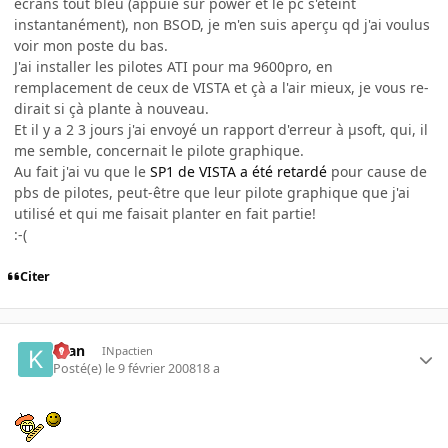
écrans tout bleu (appuie sur power et le pc s'éteint
instantanément), non BSOD, je m'en suis aperçu qd j'ai voulus
voir mon poste du bas.
J'ai installer les pilotes ATI pour ma 9600pro, en
remplacement de ceux de VISTA et çà a l'air mieux, je vous re-
dirait si çà plante à nouveau.
Et il y a 2 3 jours j'ai envoyé un rapport d'erreur à µsoft, qui, il
me semble, concernait le pilote graphique.
Au fait j'ai vu que le
SP1 de VISTA a été retardé
pour cause de
pbs de pilotes, peut-être que leur pilote graphique que j'ai
utilisé et qui me faisait planter en fait partie!
:-(
Citer
kran
INpactien
Posté(e)
le 9 février 2008
18 a