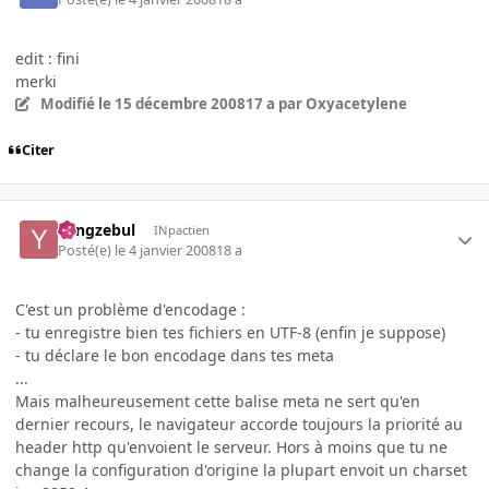
edit : fini
merki
Modifié
le 15 décembre 2008
17 a
par Oxyacetylene
Citer
Yangzebul
INpactien
Posté(e)
le 4 janvier 2008
18 a
C'est un problème d'encodage :
- tu enregistre bien tes fichiers en UTF-8 (enfin je suppose)
- tu déclare le bon encodage dans tes meta
...
Mais malheureusement cette balise meta ne sert qu'en
dernier recours, le navigateur accorde toujours la priorité au
header http qu'envoient le serveur. Hors à moins que tu ne
change la configuration d'origine la plupart envoit un charset