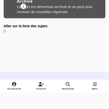
Archivé
Ce sujet est désormais archivé et ne peut plus
recevoir de nouvelles réponses.
Aller sur la liste des sujets
Light Mode
Dark Mode
System Preference
Se connecter
S’inscrire
Rechercher
Menu
Langue
Cookies
Powered by
Invision Community