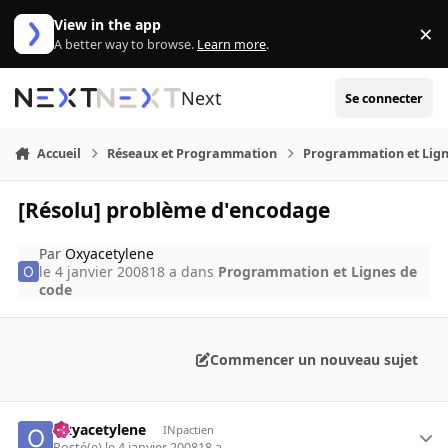
Aller au contenu
View in the app
×
Di
A better way to browse.
Learn more
.
Next
Se connecter
Accueil
Réseaux et Programmation
Programmation et Lign
[Résolu] problème d'encodage
Par
Oxyacetylene
le 4 janvier 2008
18 a
dans
Programmation et Lignes de
code
Commencer un nouveau sujet
Oxyacetylene
INpactien
Posté(e)
le 4 janvier 2008
18 a