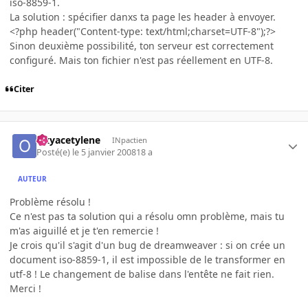
iso-8859-1.
La solution : spécifier danxs ta page les header à envoyer.
<?php header("Content-type: text/html;charset=UTF-8");?>
Sinon deuxième possibilité, ton serveur est correctement
configuré. Mais ton fichier n'est pas réellement en UTF-8.
Citer
Oxyacetylene
INpactien
Posté(e)
le 5 janvier 2008
18 a
AUTEUR
Problème résolu !
Ce n'est pas ta solution qui a résolu omn problème, mais tu
m'as aiguillé et je t'en remercie !
Je crois qu'il s'agit d'un bug de dreamweaver : si on crée un
document iso-8859-1, il est impossible de le transformer en
utf-8 ! Le changement de balise dans l'entête ne fait rien.
Merci !