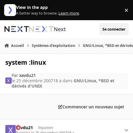
Aller au contenu
View in the app
×
Di
A better way to browse.
Learn more
.
Next
Se connecter
Accueil
Systèmes d'exploitation
GNU/Linux, *BSD et dérivé
system :linux
Par
xavdu21
le 25 décembre 2007
18 a
dans
GNU/Linux, *BSD et
dérivés d'UNIX
Commencer un nouveau sujet
xavdu21
INpactien
Posté(e)
le 25 décembre 2007
18 a