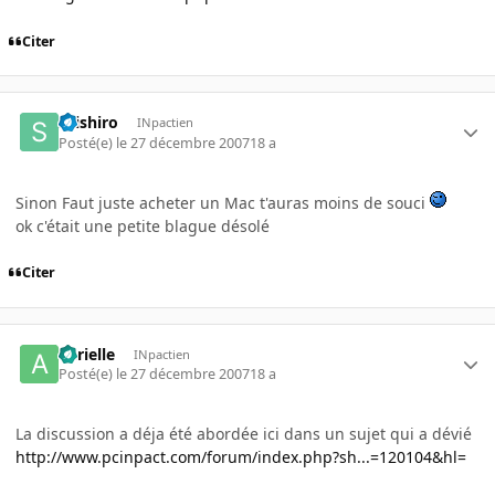
Citer
seishiro
INpactien
Posté(e)
le 27 décembre 2007
18 a
Sinon Faut juste acheter un Mac t'auras moins de souci
ok c'était une petite blague désolé
Citer
aurielle
INpactien
Posté(e)
le 27 décembre 2007
18 a
La discussion a déja été abordée ici dans un sujet qui a dévié
http://www.pcinpact.com/forum/index.php?sh...=120104&hl=