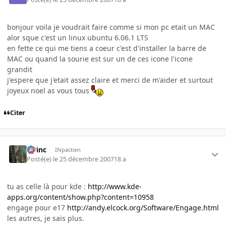
bonjour voila je voudrait faire comme si mon pc etait un MAC
alor sque c'est un linux ubuntu 6.06.1 LTS
en fette ce qui me tiens a coeur c'est d'installer la barre de
MAC ou quand la sourie est sur un de ces icone l'icone
grandit
j'espere que j'etait assez claire et merci de m'aider et surtout
joyeux noel as vous tous
Citer
lorinc
INpactien
Posté(e)
le 25 décembre 2007
18 a
tu as celle là pour kde :
http://www.kde-
apps.org/content/show.php?content=10958
engage pour e17
http://andy.elcock.org/Software/Engage.html
les autres, je sais plus.