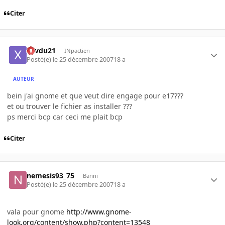
Citer
xavdu21
INpactien
Posté(e)
le 25 décembre 2007
18 a
AUTEUR
bein j'ai gnome et que veut dire engage pour e17???
et ou trouver le fichier as installer ???
ps merci bcp car ceci me plait bcp
Citer
nemesis93_75
Banni
Posté(e)
le 25 décembre 2007
18 a
vala pour gnome
http://www.gnome-
look.org/content/show.php?content=13548