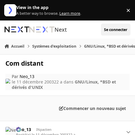
Aller au contenu
View in the app
×
Di
A better way to browse.
Learn more
.
Next
Se connecter
Accueil
Systèmes d'exploitation
GNU/Linux, *BSD et dérivé
Com distant
Par
Neo_13
le 11 décembre 2003
22 a
dans
GNU/Linux, *BSD et
dérivés d'UNIX
Commencer un nouveau sujet
Neo_13
INpactien
Posté(e)
le 11 décembre 2003
22 a