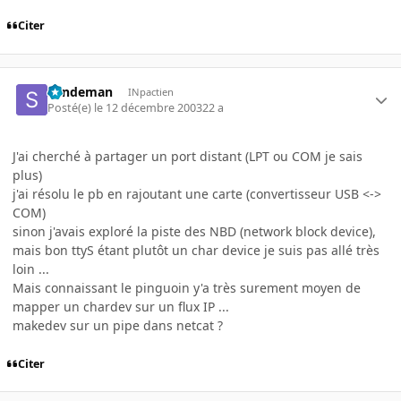
Citer
Sandeman
INpactien
Posté(e)
le 12 décembre 2003
22 a
J'ai cherché à partager un port distant (LPT ou COM je sais
plus)
j'ai résolu le pb en rajoutant une carte (convertisseur USB <->
COM)
sinon j'avais exploré la piste des NBD (network block device),
mais bon ttyS étant plutôt un char device je suis pas allé très
loin ...
Mais connaissant le pinguoin y'a très surement moyen de
mapper un chardev sur un flux IP ...
makedev sur un pipe dans netcat ?
Citer