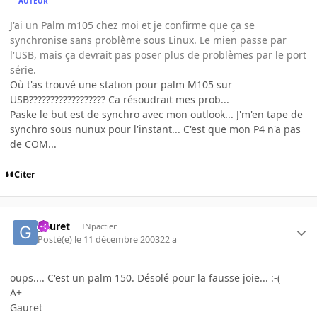
AUTEUR
J'ai un Palm m105 chez moi et je confirme que ça se
synchronise sans problème sous Linux. Le mien passe par
l'USB, mais ça devrait pas poser plus de problèmes par le port
série.
Où t'as trouvé une station pour palm M105 sur
USB?????????????????? Ca résoudrait mes prob...
Paske le but est de synchro avec mon outlook... J'm'en tape de
synchro sous nunux pour l'instant... C'est que mon P4 n'a pas
de COM...
Citer
gauret
INpactien
Posté(e)
le 11 décembre 2003
22 a
oups.... C'est un palm 150. Désolé pour la fausse joie... :-(
A+
Gauret