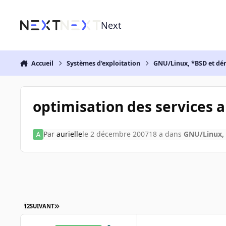
Aller au contenu
Next
Accueil
Systèmes d'exploitation
GNU/Linux, *BSD et dé
optimisation des services
Par
aurielle
le 2 décembre 2007
18 a
dans
GNU/Linux, 
1
2
SUIVANT