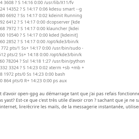
4 3608 ? S 14:16 0:00 /usr/lib/X11/fv
24 14352 ? S 14:17 0:06 kdesu smart --g
880 6692 ? Ss 14:17 0:02 kdeinit Running
692 6412 ? S 14:17 0:00 dcopserver [kde
68 7972 ? S 14:17 0:00 klauncher [kdei
00 10540 ? S 14:17 0:00 kded [kdeinit]
60 2852 ? S 14:17 0:00 /opt/kde3/bin/k
1772 pts/1 Ss+ 14:17 0:00 /usr/bin/sudo -
512 pts/2 Ss+ 14:18 0:00 /opt/kde3/bin/k
60 78204 ? Ssl 14:18 1:27 /usr/bin/python
0332 3324 ? S 14:23 0:02 xterm +sb +mb +
8 1972 pts/0 Ss 14:23 0:00 bash
0 864 pts/0 R+ 14:23 0:00 ps aux
t d'avoir open-gpg au démarrage tant que j'ai pas refais fonctionn
as yast? Est-ce que c'est très utile d'avoir cron ? sachant que je ne s
l'internet, lire/écrire les mails, de la messagerie instantanée, utilis