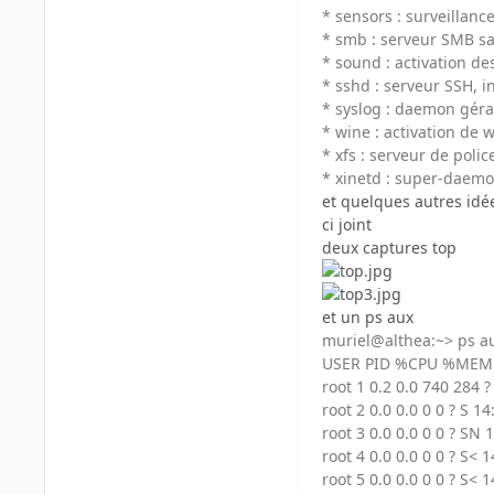
* sensors : surveillanc
* smb : serveur SMB sa
* sound : activation de
* sshd : serveur SSH, 
* syslog : daemon géra
* wine : activation de
* xfs : serveur de polic
* xinetd : super-daemo
et quelques autres id
ci joint
deux captures top
et un ps aux
muriel@althea:~> ps a
USER PID %CPU %MEM 
root 1 0.2 0.0 740 284 ? 
root 2 0.0 0.0 0 0 ? S 1
root 3 0.0 0.0 0 0 ? SN 
root 4 0.0 0.0 0 0 ? S< 
root 5 0.0 0.0 0 0 ? S< 