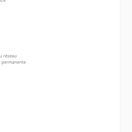
ice
du réseau
on permanente