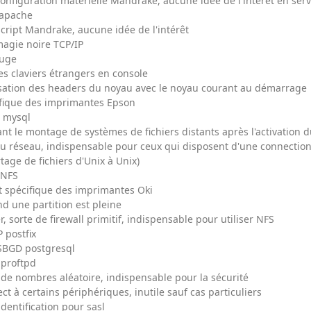
configuration matérielle Mandrake, aucune idée de l'intérêt en serv
 apache
script Mandrake, aucune idée de l'intérêt
 magie noire TCP/IP
ouge
es claviers étrangers en console
isation des headers du noyau avec le noyau courant au démarrage
ifique des imprimantes Epson
D mysql
dant le montage de systèmes de fichiers distants après l'activation 
 du réseau, indispensable pour ceux qui disposent d'une connecti
tage de fichiers d'Unix à Unix)
 NFS
t spécifique des imprimantes Oki
d une partition est pleine
 sorte de firewall primitif, indispensable pour utiliser NFS
 postfix
 SBGD postgresql
 proftpd
de nombres aléatoire, indispensable pour la sécurité
ct à certains périphériques, inutile sauf cas particuliers
identification pour sasl