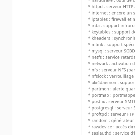
* harddrake : outil de 
* httpd : serveur HTTP
* internet : encore un 
* iptables : firewall et
* irda : support infrar
* keytables : support d
* kheaders : synchron
* mtink : support spéc
* mysql : serveur SGB
* netfs : service retar
* network : activation
* nfs : serveur NFS (par
* nfslock : verrouillage
* oki4daemon : suppor
* partmon : alerte quan
* portmap : portmapper,
* postfix : serveur SMTP
* postgresql : serveur
* proftpd : serveur FTP
* random : générateur 
* rawdevice : accès dire
* saslauthd : service d'