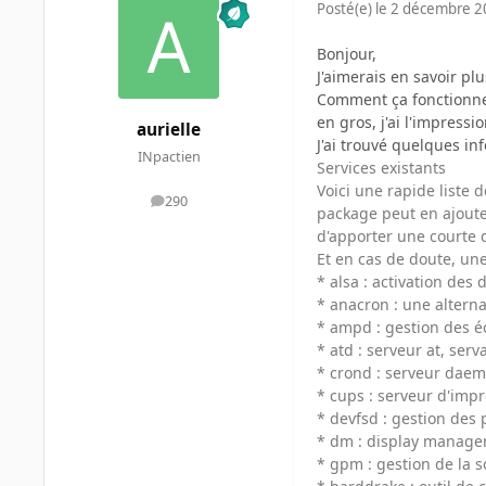
Posté(e)
le 2 décembre 
Bonjour,
J'aimerais en savoir pl
Comment ça fonctionne?
en gros, j'ai l'impress
aurielle
J'ai trouvé quelques inf
INpactien
Services existants
Voici une rapide liste d
290
messages
package peut en ajoute
d'apporter une courte 
Et en cas de doute, une
* alsa : activation des
* anacron : une altern
* ampd : gestion des 
* atd : serveur at, se
* crond : serveur daem
* cups : serveur d'imp
* devfsd : gestion des
* dm : display manager,
* gpm : gestion de la s