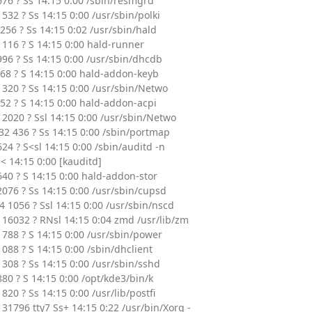
676 ? Ss 14:15 0:00 /sbin/resmgrd
1532 ? Ss 14:15 0:00 /usr/sbin/polki
256 ? Ss 14:15 0:02 /usr/sbin/hald
1116 ? S 14:15 0:00 hald-runner
996 ? Ss 14:15 0:00 /usr/sbin/dhcdb
868 ? S 14:15 0:00 hald-addon-keyb
1320 ? Ss 14:15 0:00 /usr/sbin/Netwo
852 ? S 14:15 0:00 hald-addon-acpi
 2020 ? Ssl 14:15 0:00 /usr/sbin/Netwo
32 436 ? Ss 14:15 0:00 /sbin/portmap
624 ? S<sl 14:15 0:00 /sbin/auditd -n
S< 14:15 0:00 [kauditd]
640 ? S 14:15 0:00 hald-addon-stor
2076 ? Ss 14:15 0:00 /usr/sbin/cupsd
4 1056 ? Ssl 14:15 0:00 /usr/sbin/nscd
 16032 ? RNsl 14:15 0:04 zmd /usr/lib/zm
1788 ? S 14:15 0:00 /usr/sbin/power
1088 ? S 14:15 0:00 /sbin/dhclient
1308 ? Ss 14:15 0:00 /usr/sbin/sshd
880 ? S 14:15 0:00 /opt/kde3/bin/k
820 ? Ss 14:15 0:00 /usr/lib/postfi
 31796 tty7 Ss+ 14:15 0:22 /usr/bin/Xorg -