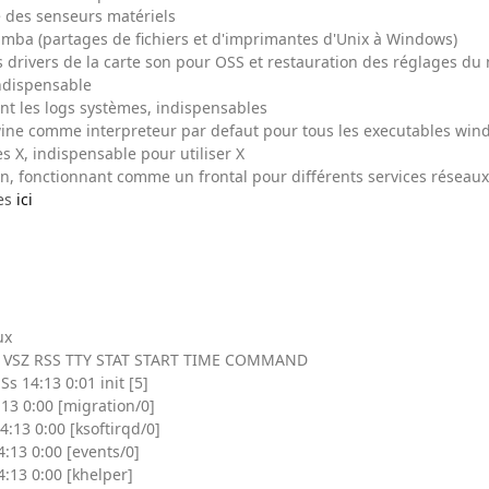
e des senseurs matériels
mba (partages de fichiers et d'imprimantes d'Unix à Windows)
s drivers de la carte son pour OSS et restauration des réglages du
indispensable
nt les logs systèmes, indispensables
 wine comme interpreteur par defaut pour tous les executables wi
es X, indispensable pour utiliser X
n, fonctionnant comme un frontal pour différents services réseaux
ées
ici
ux
VSZ RSS TTY STAT START TIME COMMAND
Ss 14:13 0:01 init [5]
4:13 0:00 [migration/0]
14:13 0:00 [ksoftirqd/0]
14:13 0:00 [events/0]
14:13 0:00 [khelper]