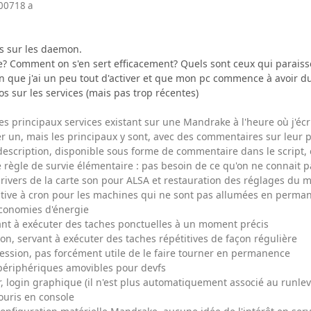
2007
18 a
us sur les daemon.
 Comment on s'en sert efficacement? Quels sont ceux qui paraisse
ion que j'ai un peu tout d'activer et que mon pc commence à avoir d
os sur les services (mais pas trop récentes)
es principaux services existant sur une Mandrake à l'heure où j'écris
r un, mais les principaux y sont, avec des commentaires sur leur p
description, disponible sous forme de commentaire dans le script, 
 règle de survie élémentaire : pas besoin de ce qu'on ne connait p
 drivers de la carte son pour ALSA et restauration des réglages du m
ative à cron pour les machines qui ne sont pas allumées en perma
économies d'énergie
rvant à exécuter des taches ponctuelles à un moment précis
on, servant à exécuter des taches répétitives de façon régulière
ression, pas forcément utile de le faire tourner en permanence
 périphériques amovibles pour devfs
 login graphique (il n'est plus automatiquement associé au runleve
ouris en console