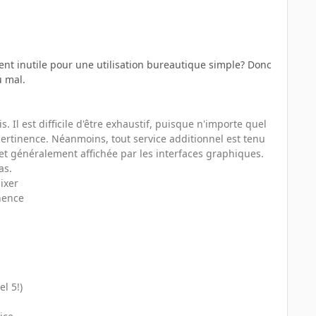
nt inutile pour une utilisation bureautique simple? Donc
u mal.
. Il est difficile d'être exhaustif, puisque n'importe quel
ertinence. Néanmoins, tout service additionnel est tenu
et généralement affichée par les interfaces graphiques.
as.
ixer
nence
l 5!)