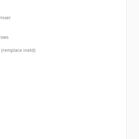
 mixer
ndows
 (remplace inetd)