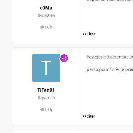
c0Ma
INpactien
1,6 k
messages
Citer
Posté(e)
le 3 décembre 
perso pour 155€ je pren
TiTan91
INpactien
1,1 k
messages
Citer