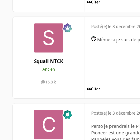
Citer
Posté(e)
le 3 décembre 
Même si je suis de p
Squall NTCK
Ancien
15,8 k
messages
Citer
Posté(e)
le 3 décembre 
Perso je prendrais le Pi
Pioneer est une grande
Rappelez vous des fameu