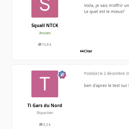
Voila, je vais m'offrir 
Le quel est le mieux?
Squall NTCK
Ancien
15,8 k
messages
Citer
Posté(e)
le 2 décembre 
ben d'apres le test sur 
Ti Gars du Nord
INpactien
3,3 k
messages