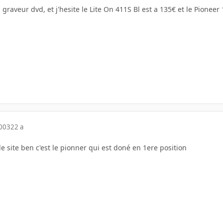
un graveur dvd, et j'hesite le Lite On 411S Bl est a 135€ et le Pionee
2003
22 a
le site ben c'est le pionner qui est doné en 1ere position