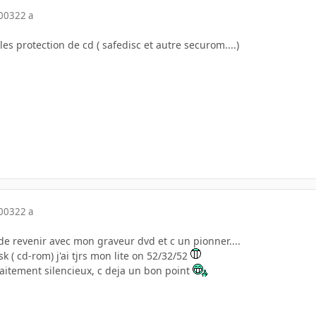
2003
22 a
les protection de cd ( safedisc et autre securom....)
2003
22 a
 de revenir avec mon graveur dvd et c un pionner....
sk ( cd-rom) j'ai tjrs mon lite on 52/32/52
faitement silencieux, c deja un bon point