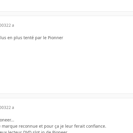
2003
22 a
lus en plus tenté par le Pionner
2003
22 a
oneer...
 marque reconnue et pour ça je leur ferait confiance.
x lecteur DVD slot in de Pioneer...