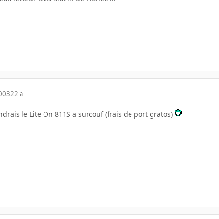
2003
22 a
drais le Lite On 811S a surcouf (frais de port gratos)