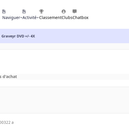
Naviguer
Activité
Classement
Clubs
Chatbox
Graveyr DVD +/- 4X
s d'achat
2003
22 a