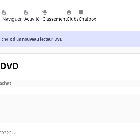
Naviguer
Activité
Classement
Clubs
Chatbox
choix d'un nouveau lecteur DVD
r DVD
'achat
2003
22 a