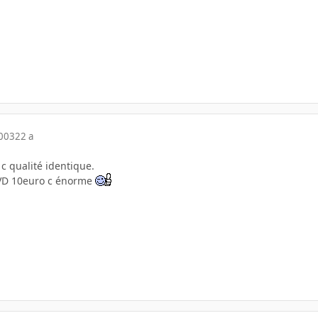
2003
22 a
 c qualité identique.
DVD 10euro c énorme