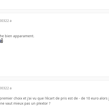
2003
22 a
che bien apparament.
2003
22 a
premier choix et j'ai vu que l'écart de pris est de - de 10 euro alor
 ne vaut mieux pas un plextor ?