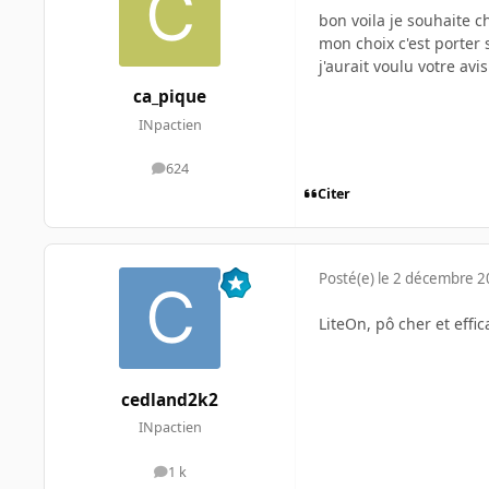
bon voila je souhaite c
mon choix c'est porter s
j'aurait voulu votre avi
ca_pique
INpactien
624
messages
Citer
Posté(e)
le 2 décembre 
LiteOn, pô cher et effi
cedland2k2
INpactien
1 k
messages