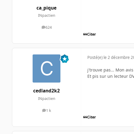
ca_pique
INpactien
624
messages
Citer
Posté(e)
le 2 décembre 
j'trouve pas... Mon avis
Et pis sur un lecteur 
cedland2k2
INpactien
1 k
messages
Citer