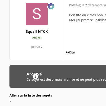
Posté(e)
le 2 décembre 
Bon lite on c tres bon,
Moi j'ai prefere Toshib
Squall NTCK
Ancien
15,8 k
messages
Citer
Archivé
Ce sujet est désormais archivé et ne peut plus re
Aller sur la liste des sujets