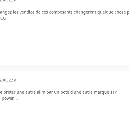
 2003
22 a
angez les ventilos de ces composants changeront quelque chose pou
 CG
 2003
22 a
ire preter une autre alim par un pote d'une autre marque sTP
 power....