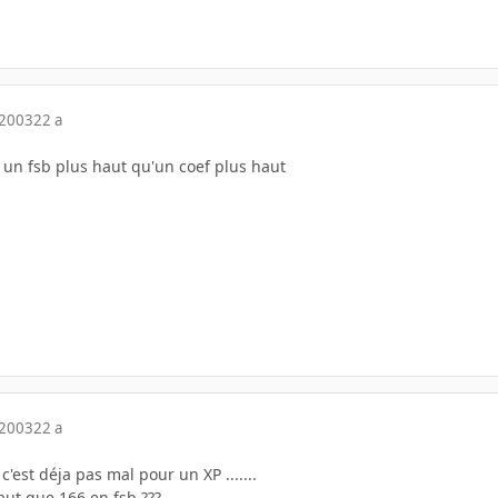
 2003
22 a
r un fsb plus haut qu'un coef plus haut
 2003
22 a
'est déja pas mal pour un XP .......
aut que 166 en fsb ???