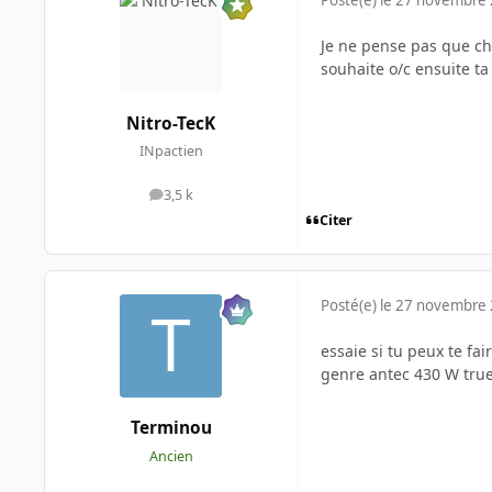
Posté(e)
le 27 novembre
Je ne pense pas que ch
souhaite o/c ensuite ta
Nitro-TecK
INpactien
3,5 k
messages
Citer
Posté(e)
le 27 novembre
essaie si tu peux te fa
genre antec 430 W true
Terminou
Ancien