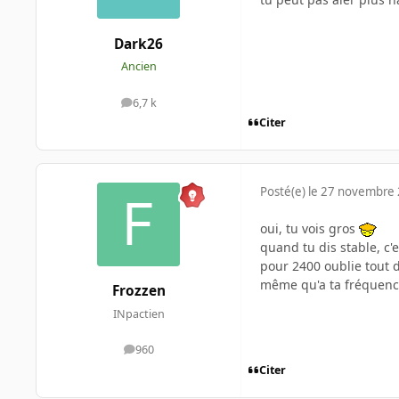
Dark26
Ancien
6,7 k
messages
Citer
Posté(e)
le 27 novembre
oui, tu vois gros
quand tu dis stable, c'e
pour 2400 oublie tout 
même qu'a ta fréquenc
Frozzen
INpactien
960
messages
Citer