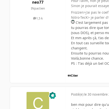
Pour l'alim, non je peut
neo77
Sinon je pourait essaye
INpactien
Frozzen>j'ai pas le coe
Nitro-TecK> je parler d
1,5 k
messages
C'est largement pas 
tu pourras dire que ton
(sous DOS), et perso mo
Et mm après çà, t'as d
En tout cas surveille t
changent.
Ensuite tu pourras nous 
Voilà,bonne chance.
PS : T'as déjà un bel OC
Citer
Posté(e)
le 30 novembre
ben moi pour dire qu'un