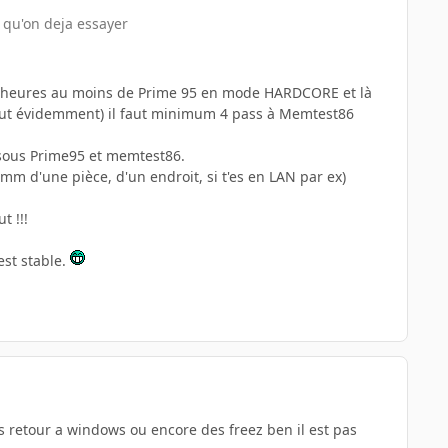
 a qu'on deja essayer
10 heures au moins de Prime 95 en mode HARDCORE et là
n tout évidemment) il faut minimum 4 pass à Memtest86
 sous Prime95 et memtest86.
 (mm d'une pièce, d'un endroit, si t'es en LAN par ex)
t !!!
est stable.
es retour a windows ou encore des freez ben il est pas