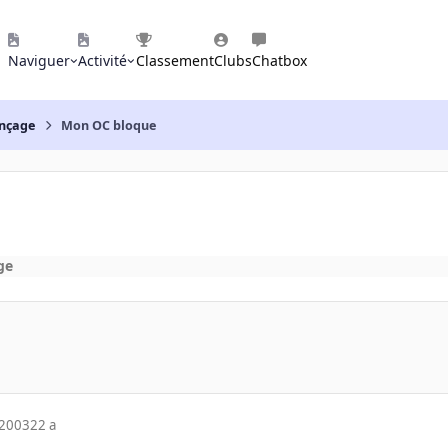
Naviguer
Activité
Classement
Clubs
Chatbox
nçage
Mon OC bloque
ge
 2003
22 a