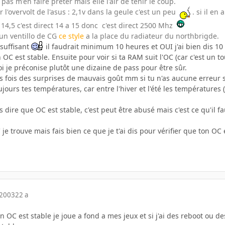
 pas m'en faire preter mais elle l'air de tenir le coup.
r l'overvolt de l'asus : 2,1v dans la geule c'est un peu
. si il en
f 14,5 c'est direct 14 a 15 donc c'est direct 2500 Mhz
'un ventillo de CG
ce style
a la place du radiateur du northbrigde.
suffisant
il faudrait minimum 10 heures et OUI j'ai bien dis 
 OC est stable. Ensuite pour voir si ta RAM suit l'OC (car c'est u
i je préconise plutôt une dizaine de pass pour être sûr.
es fois des surprises de mauvais goût mm si tu n'as aucune erreur
oujours tes températures, car entre l'hiver et l'été les températures
dire que OC est stable, c'est peut être abusé mais c'est ce qu'il fau
 je trouve mais fais bien ce que je t'ai dis pour vérifier que ton OC 
 2003
22 a
 OC est stable je joue a fond a mes jeux et si j'ai des reboot ou d