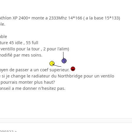
Athlon XP 2400+ monte a 2333Mhz 14*166 ( a la base 15*133)
le.
able
re 45 idle , 55 full
ventillo pour la tour , 2 pour l'alim)
modifié par mes soins.
yen de passer a un coef superieur.
e si je change le radiateur du Northbridge pour un ventilo
e pourrais monter plus haut?
onseil a me donner n'hesitez pas.