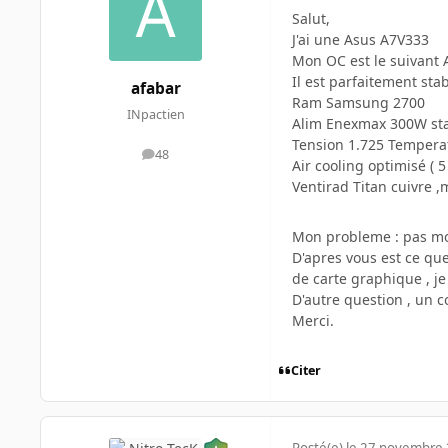
Salut,
J'ai une Asus A7V333
Mon OC est le suivant 
Il est parfaitement stab
afabar
Ram Samsung 2700
INpactien
Alim Enexmax 300W st
Tension 1.725 Temperatu
48
messages
Air cooling optimisé ( 5 
Ventirad Titan cuivre ,
Mon probleme : pas mo
D'apres vous est ce qu
de carte graphique , j
D'autre question , un c
Merci.
Citer