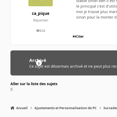
stable sinon ben il est 
le principal c'est d'uti
moi je trouve plus mar
ca_pique
sinon pour la monter d
INpactien
624
messages
Citer
Archivé
Ce sujet est désormais archivé et ne peut plus re
Aller sur la liste des sujets
Accueil
Ajustements et Personnalisation de PC
Surcade