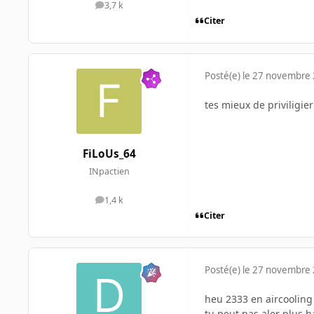
3,7 k
messages
Citer
Posté(e)
le 27 novembre
tes mieux de priviligie
FiLoUs_64
INpactien
1,4 k
messages
Citer
Posté(e)
le 27 novembre
heu 2333 en aircooling c
tu peut pas aler plus h