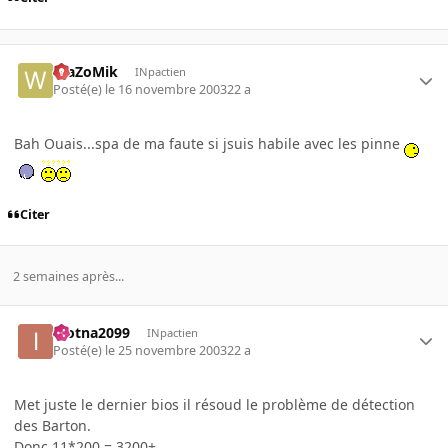
WaZoMik
INpactien
Posté(e)
le 16 novembre 2003
22 a
Bah Ouais...spa de ma faute si jsuis habile avec les pinne
Citer
2 semaines après...
inotna2099
INpactien
Posté(e)
le 25 novembre 2003
22 a
Met juste le dernier bios il résoud le problème de détection
des Barton.
Donc 11*200 = 3200+