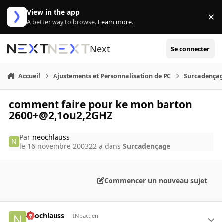
Aller au contenu
View in the app
×
Di
A better way to browse.
Learn more
.
Next
Se connecter
Accueil
Ajustements et Personnalisation de PC
Surcadença
comment faire pour ke mon barton
2600+@2,1ou2,2GHZ
Par
neochlauss
le 16 novembre 2003
22 a
dans
Surcadençage
Commencer un nouveau sujet
neochlauss
INpactien