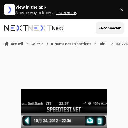
Aller au contenu
View in the app
×
Di
A better way to browse.
Learn more
.
Next
Se connecter
Accueil
Galerie
Albums des INpactiens
luinil
IMG 26