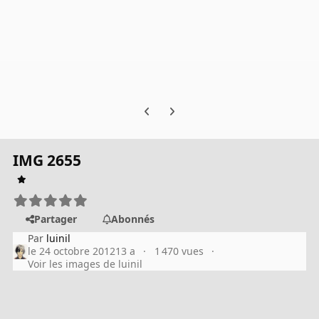
Previous carousel slide
Next carousel slide
IMG 2655
Partager
Abonnés
Par
luinil
le 24 octobre 2012
13 a
1 470 vues
Voir les images de luinil