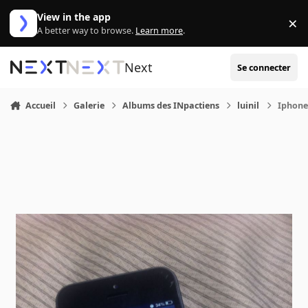
Aller au contenu
View in the app
×
Di
A better way to browse.
Learn more
.
Next
Se connecter
Accueil
Galerie
Albums des INpactiens
luinil
Iphone