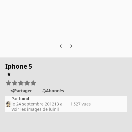
Previous carousel slide
Next carousel slide
Iphone 5
Partager
Abonnés
Par
luinil
le 24 septembre 2012
13 a
1 527 vues
Voir les images de luinil