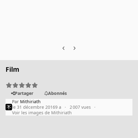
Previous carousel slide
Next carousel slide
Film
Partager
Abonnés
Par
Mithiriath
le 31 décembre 2016
9 a
2 007 vues
Voir les images de Mithiriath