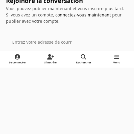
Rejoindre la conversation
Vous pouvez publier maintenant et vous inscrire plus tard.
Si vous avez un compte,
connectez-vous maintenant
pour
publier avec votre compte.
Ajouter un commentaire…
Se connecter
S’inscrire
Rechercher
Menu
Light Mode
Dark Mode
System Preference
Langue
Cookies
Powered by
Invision Community