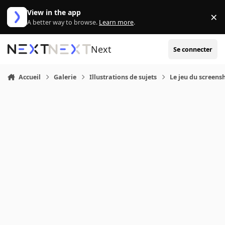
Aller au contenu
View in the app
×
Di
A better way to browse.
Learn more
.
Next
Se connecter
Accueil
Galerie
Illustrations de sujets
Le jeu du screensh