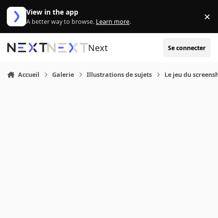
Aller au contenu
View in the app
×
Di
A better way to browse.
Learn more
.
Next
Se connecter
Accueil
Galerie
Illustrations de sujets
Le jeu du screensh