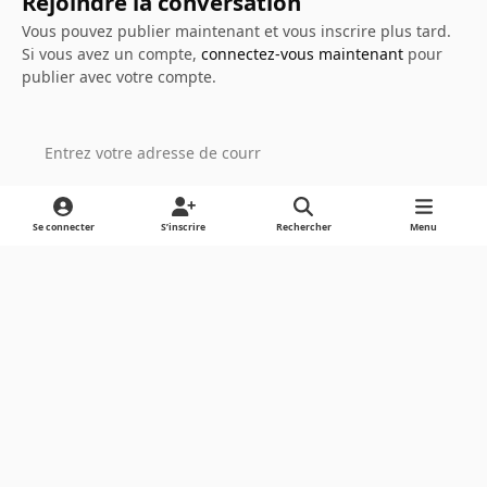
Rejoindre la conversation
Vous pouvez publier maintenant et vous inscrire plus tard.
Si vous avez un compte,
connectez-vous maintenant
pour
publier avec votre compte.
Ajouter un commentaire…
Se connecter
S’inscrire
Rechercher
Menu
Light Mode
Dark Mode
System Preference
Langue
Cookies
Powered by
Invision Community