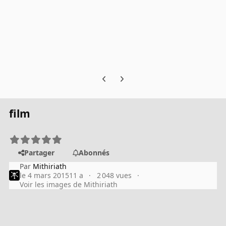
Previous carousel slide
Next carousel slide
film
Partager
Abonnés
Par
Mithiriath
le 4 mars 2015
11 a
2 048 vues
Voir les images de Mithiriath