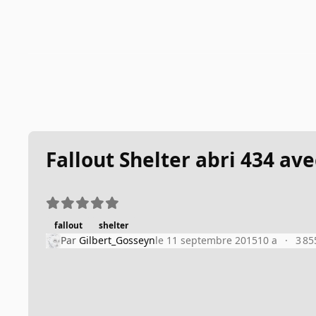
Fallout Shelter abri 434 av
fallout
shelter
Par
Gilbert_Gosseyn
le 11 septembre 2015
10 a
3 85