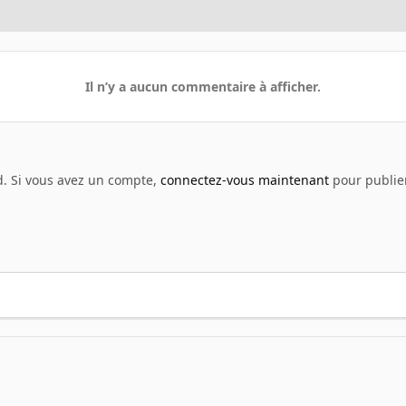
Il n’y a aucun commentaire à afficher.
d. Si vous avez un compte,
connectez-vous maintenant
pour publier
seyn
Fallout Shelter abri 434 avec 59 habitants