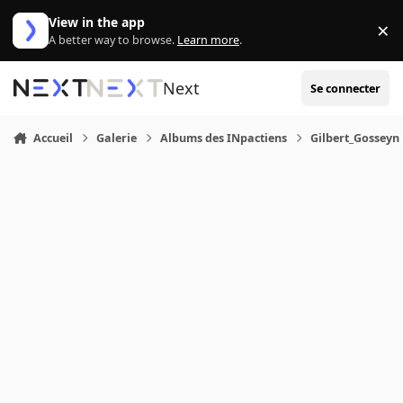
Aller au contenu
View in the app
×
Di
A better way to browse.
Learn more
.
Next
Se connecter
Accueil
Galerie
Albums des INpactiens
Gilbert_Gosseyn