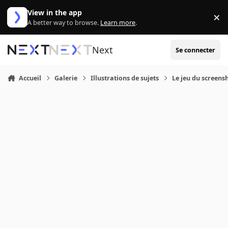
Aller au contenu
View in the app
×
Di
A better way to browse.
Learn more
.
Next
Se connecter
Accueil
Galerie
Illustrations de sujets
Le jeu du screensh