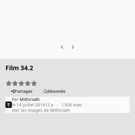
Previous carousel slide
Next carousel slide
Film 34.2
Partager
Abonnés
Par
Mithiriath
le 14 juillet 2014
12 a
1 926 vues
Voir les images de Mithiriath