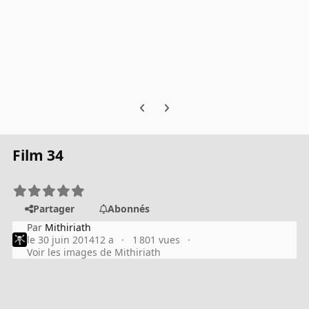
Previous carousel slide
Next carousel slide
Film 34
Partager
Abonnés
Par
Mithiriath
le 30 juin 2014
12 a
1 801 vues
Voir les images de Mithiriath