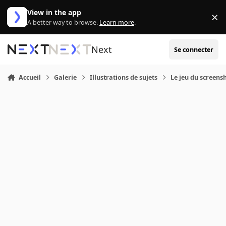
Aller au contenu
View in the app
×
Di
A better way to browse.
Learn more
.
Next
Se connecter
Accueil
Galerie
Illustrations de sujets
Le jeu du screensh