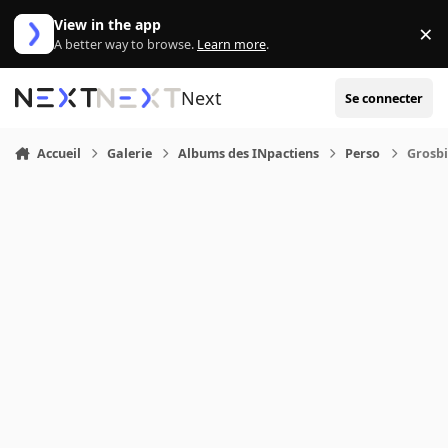
Aller au contenu
View in the app
×
Di
A better way to browse.
Learn more
.
Next
Se connecter
Accueil
Galerie
Albums des INpactiens
Perso
Grosbi