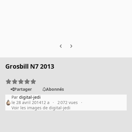
Previous carousel slide
Next carousel slide
Grosbill N7 2013
Partager
Abonnés
Par
digital-jedi
le 28 avril 2014
12 a
2 072 vues
Voir les images de digital-jedi