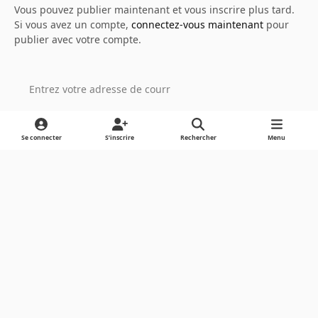
Vous pouvez publier maintenant et vous inscrire plus tard.
Si vous avez un compte,
connectez-vous maintenant
pour
publier avec votre compte.
Ajouter un commentaire…
Se connecter
S’inscrire
Rechercher
Menu
Light Mode
Dark Mode
System Preference
Langue
Cookies
Powered by
Invision Community