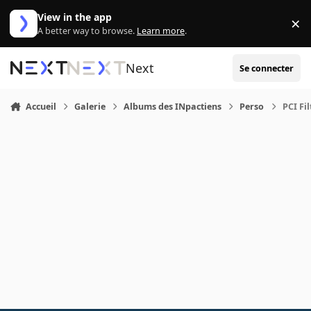
Aller au contenu
View in the app
×
Di
A better way to browse.
Learn more
.
Next
Se connecter
Accueil
Galerie
Albums des INpactiens
Perso
PCI Fi