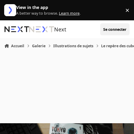
Aller au contenu
View in the app
×
Di
A better way to browse.
Learn more
.
Next
Se connecter
Accueil
Galerie
Illustrations de sujets
Le repère des cub