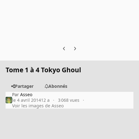
Previous carousel slide
Next carousel slide
Tome 1 à 4 Tokyo Ghoul
Partager
Abonnés
Par
Asseo
le 4 avril 2014
12 a
3 068 vues
Voir les images de Asseo