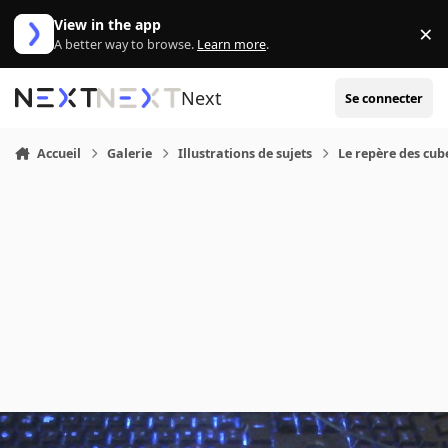
Aller au contenu
View in the app
×
Di
A better way to browse.
Learn more
.
Next
Se connecter
Accueil
Galerie
Illustrations de sujets
Le repère des cub