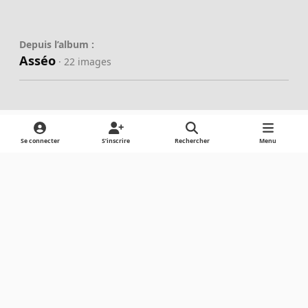
Depuis l’album :
Asséo
· 22 images
Se connecter
S’inscrire
Rechercher
Menu
Partager
Abonnés
Light Mode
Dark Mode
System Preference
Langue
Cookies
Powered by
Invision Community