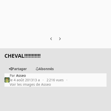
Previous carousel slide
Next carousel slide
CHEVAL!!!!!!!!!!!
Partager
Abonnés
Par
Asseo
le 4 août 2013
13 a
2 216 vues
Voir les images de Asseo