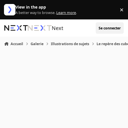
Aller au contenu
View in the app
×
Di
A better way to browse.
Learn more
.
Next
Se connecter
Accueil
Galerie
Illustrations de sujets
Le repère des cub