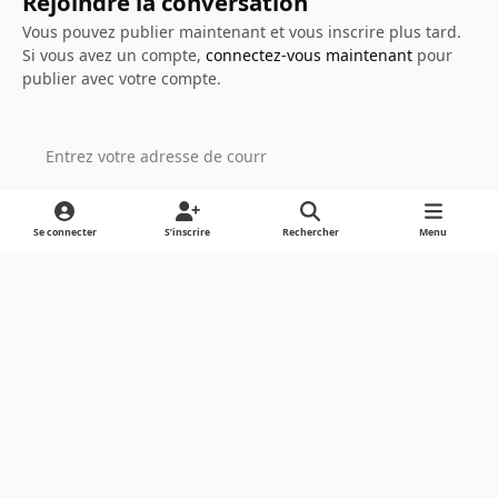
Rejoindre la conversation
Vous pouvez publier maintenant et vous inscrire plus tard.
Si vous avez un compte,
connectez-vous maintenant
pour
publier avec votre compte.
Ajouter un commentaire…
Se connecter
S’inscrire
Rechercher
Menu
Light Mode
Dark Mode
System Preference
Langue
Cookies
Powered by
Invision Community