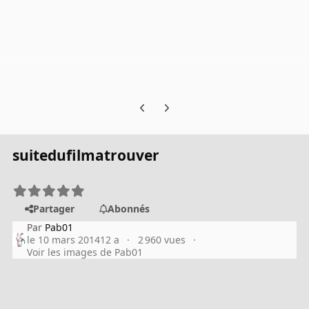
Previous carousel slide
Next carousel slide
suitedufilmatrouver
Partager
Abonnés
Par
Pab01
le 10 mars 2014
12 a
2 960 vues
Voir les images de Pab01