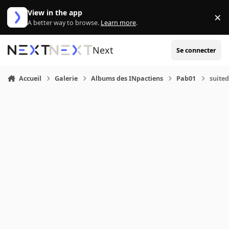
Aller au contenu
View in the app
×
Di
A better way to browse.
Learn more
.
Next
Se connecter
Accueil
Galerie
Albums des INpactiens
Pab01
suite