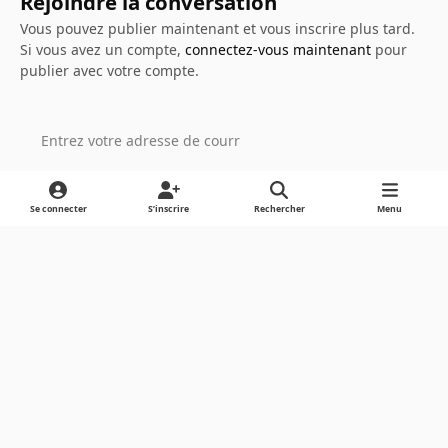
Rejoindre la conversation
Vous pouvez publier maintenant et vous inscrire plus tard.
Si vous avez un compte,
connectez-vous maintenant
pour
publier avec votre compte.
Ajouter un commentaire…
Se connecter
S’inscrire
Rechercher
Menu
Light Mode
Dark Mode
System Preference
Langue
Cookies
Powered by
Invision Community