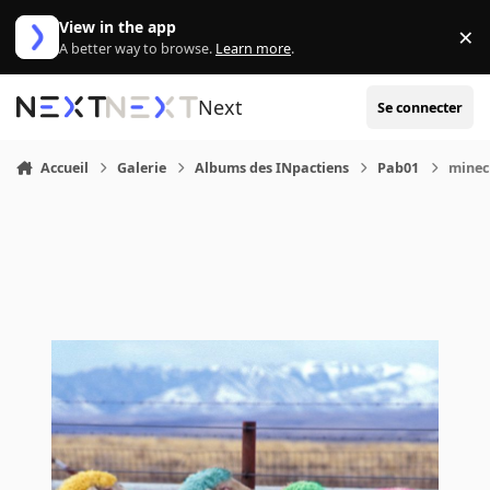
Aller au contenu
View in the app
×
Di
A better way to browse.
Learn more
.
Next
Se connecter
Accueil
Galerie
Albums des INpactiens
Pab01
minec