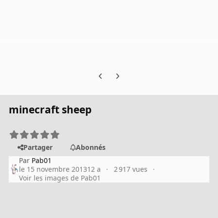
Previous carousel slide
Next carousel slide
minecraft sheep
Partager
Abonnés
Par
Pab01
le 15 novembre 2013
12 a
2 917 vues
Voir les images de Pab01