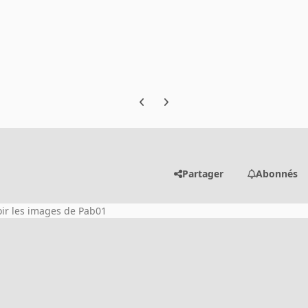
Previous carousel slide
Next carousel slide
Partager
Abonnés
oir les images de Pab01