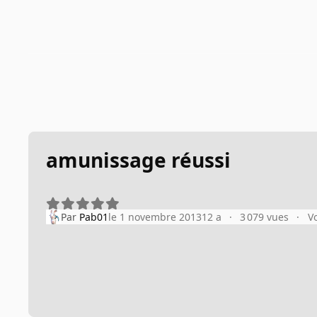
amunissage réussi
Par
Pab01
le 1 novembre 2013
12 a
3 079 vues
V