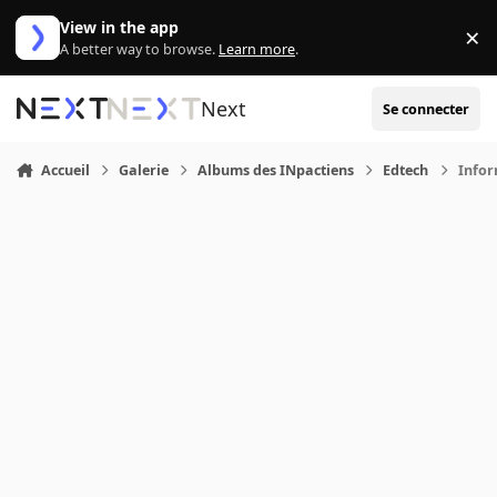
Aller au contenu
View in the app
×
Di
A better way to browse.
Learn more
.
Next
Se connecter
Accueil
Galerie
Albums des INpactiens
Edtech
Infor