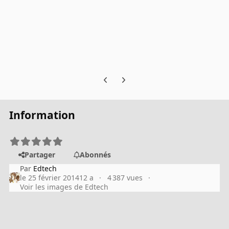
Previous carousel slide
Next carousel slide
Information
Partager
Abonnés
Par
Edtech
le 25 février 2014
12 a
4 387 vues
Voir les images de Edtech