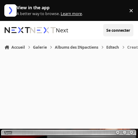
Aller au contenu
View in the app
×
Di
A better way to browse.
Learn more
.
Next
Se connecter
Accueil
Galerie
Albums des INpactiens
Edtech
Creat