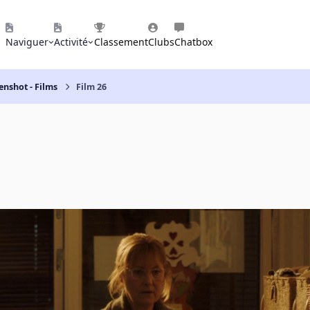
Naviguer
Activité
Classement
Clubs
Chatbox
enshot - Films
Film 26