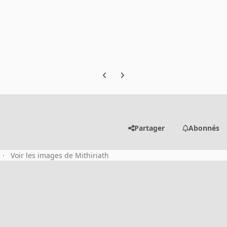
Previous carousel slide
Next carousel slide
Partager
Abonnés
Voir les images de Mithiriath