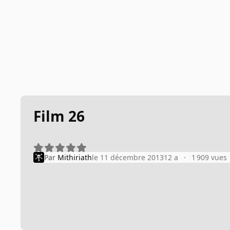
Film 26
Par
Mithiriath
le 11 décembre 2013
12 a
1 909 vues