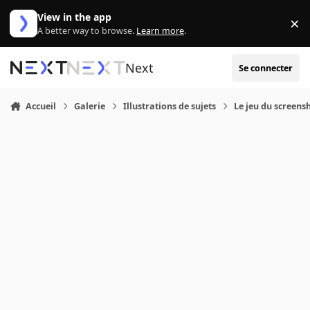
Aller au contenu
View in the app
×
Di
A better way to browse.
Learn more
.
Next
Se connecter
Accueil
Galerie
Illustrations de sujets
Le jeu du screensh