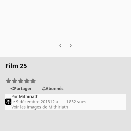
Previous carousel slide
Next carousel slide
Film 25
Partager
Abonnés
Par
Mithiriath
le 9 décembre 2013
12 a
1 832 vues
Voir les images de Mithiriath