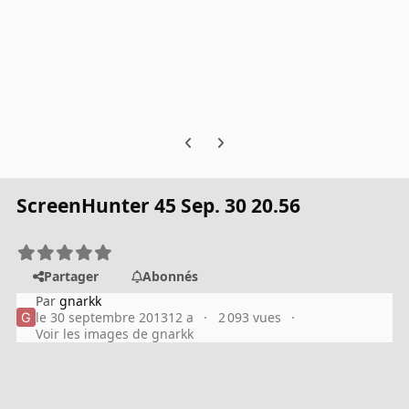
Previous carousel slide
Next carousel slide
ScreenHunter 45 Sep. 30 20.56
Partager
Abonnés
Par
gnarkk
le 30 septembre 2013
12 a
2 093 vues
Voir les images de gnarkk