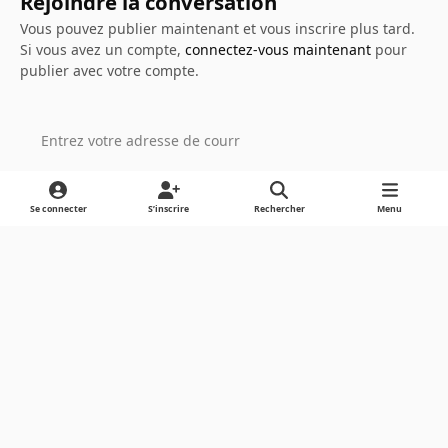
Rejoindre la conversation
Vous pouvez publier maintenant et vous inscrire plus tard.
Si vous avez un compte,
connectez-vous maintenant
pour
publier avec votre compte.
Ajouter un commentaire…
Se connecter
S’inscrire
Rechercher
Menu
Light Mode
Dark Mode
System Preference
Langue
Cookies
Powered by
Invision Community