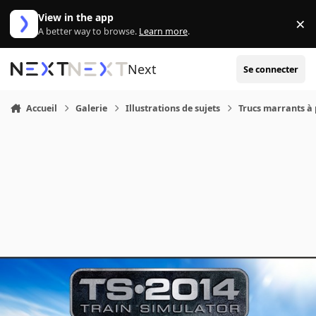
Aller au contenu
View in the app
×
Di
A better way to browse.
Learn more
.
Next
Se connecter
Accueil
Galerie
Illustrations de sujets
Trucs marrants à