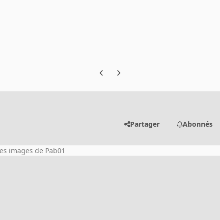
Previous carousel slide
Next carousel slide
Partager
Abonnés
les images de Pab01