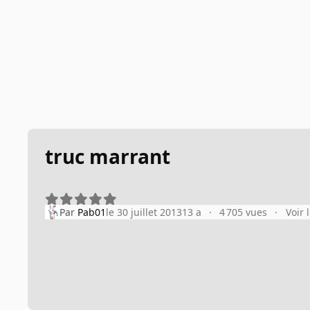
truc marrant
Par
Pab01
le 30 juillet 2013
13 a
4 705 vues
Voir 