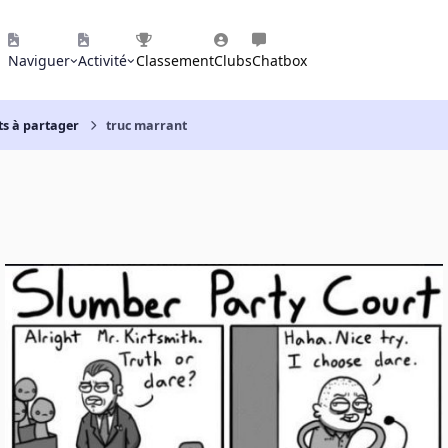
Naviguer
Activité
Classement
Clubs
Chatbox
ts à partager
truc marrant