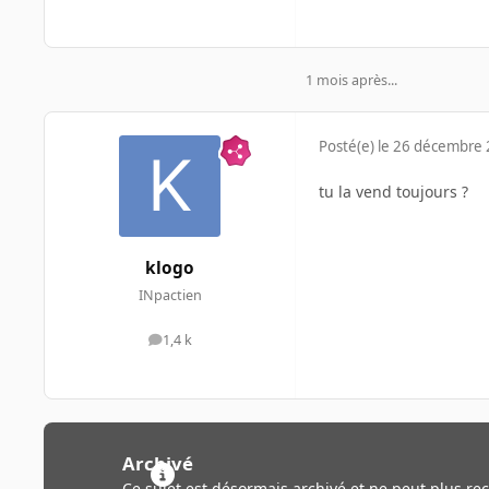
1 mois après...
Posté(e)
le 26 décembre
tu la vend toujours ?
klogo
INpactien
1,4 k
messages
Archivé
Ce sujet est désormais archivé et ne peut plus re