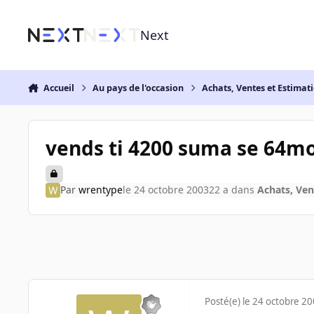
Aller au contenu
Next
Accueil
Au pays de l'occasion
Achats, Ventes et Estimat
vends ti 4200 suma se 64mo
Par
wrentype
le 24 octobre 2003
22 a
dans
Achats, Ven
Posté(e)
le 24 octobre 2