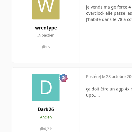
je vends ma ge force 4
overclock elle passe les
J'habite dans le 78 a co
wrentype
INpactien
15
messages
Posté(e)
le 28 octobre 2
ça doit être un agp 4x 
upp.....
Dark26
Ancien
6,7 k
messages