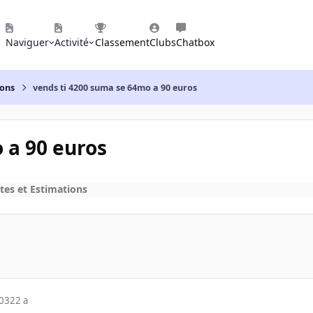
Naviguer
Activité
Classement
Clubs
Chatbox
ions
vends ti 4200 suma se 64mo a 90 euros
 a 90 euros
tes et Estimations
003
22 a