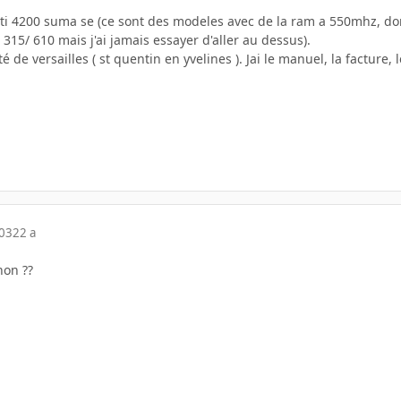
 ti 4200 suma se (ce sont des modeles avec de la ram a 550mhz, d
 315/ 610 mais j'ai jamais essayer d'aller au dessus).
té de versailles ( st quentin en yvelines ). Jai le manuel, la facture, 
003
22 a
non ??