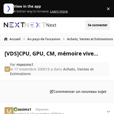
Aller au contenu
View in the app
×
Di
A better way to browse.
Learn more
.
Next
Se connecter
Accueil
Au pays de l'occasion
Achats, Ventes et Estimations
[VDS]CPU, GPU, CM, mémoire vive...
Par
maxsims1
le 17 novembre 2006
19 a
dans
Achats, Ventes et
Estimations
Commencer un nouveau sujet
maxsims1
INpactien
Posté(e)
le 17 novembre 2006
19 a