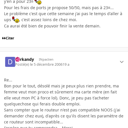
y'en a pour 23¤
Pour les frais de ports je propose 50/50, mais pas à 23¤...
Le problème c'est que cette semaine j'ai pas le temps d'aller à
ups
, c'est assez loins de chez moi.
Ca aurai été bien de pouvoir finir la vente demain.
Citer
darkandy
INpactien
Posté(e)
le 5 décembre 2006
19 a
Re...
Bon pour le tout, désolé mais je peux plus rien prendre, ma
femme veut mon proco et sûrement ma carte mère (en fait
elle veut mon PC à force lol). Donc, je peu pas t'acheter
quelquechose qui ferais double emploi.
Sans compter que le routeur n'est pas compatible NOOS (j'ai
demander chez eux), d'après ce qu'ils disent les paramètre de
ce routeur sont incompatible...
J'espère que tu comprendra... Merci