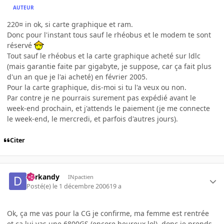
AUTEUR
220¤ in ok, si carte graphique et ram.
Donc pour l'instant tous sauf le rhéobus et le modem te sont
réservé
Tout sauf le rhéobus et la carte graphique acheté sur ldlc
(mais garantie faite par gigabyte, je suppose, car ça fait plus
d'un an que je l'ai acheté) en février 2005.
Pour la carte graphique, dis-moi si tu l'a veux ou non.
Par contre je ne pourrais surement pas expédié avant le
week-end prochain, et j'attends le paiement (je me connecte
le week-end, le mercredi, et parfois d'autres jours).
Citer
darkandy
INpactien
Posté(e)
le 1 décembre 2006
19 a
Ok, ça me vas pour la CG je confirme, ma femme est rentrée
et ça lui vas une 6800GS (encore heureux lol), donc je prends