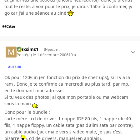
tout le reste, à voir pour le prix, je dirais 150in à confirmer, jy
go car j'ai une séance au ciné
Citer
maxsims1
INpactien
Posté(e)
le 1 décembre 2006
19 a
AUTEUR
Ok pour 120€ in (en fonction du prix de chez ups), si il y a la
ram . Donc je te confirme ca mercredi au plus tard, par mp,
en te donnant mon adresse.
Si tu veux des photos j'ai que mon portable ou ma webcam
sous la main
Donc pour le bundle :
carte mère : cd de driver, 1 nappe IDE 80 fils, 1 nappe ide 40
fils, 1 nappe floppy, un cable sata (pas d'alim sata par contre),
un cable audio (jack male vers s-video male, je sais c'est
bizarre
), cd de drivers, manuel (en anglais).