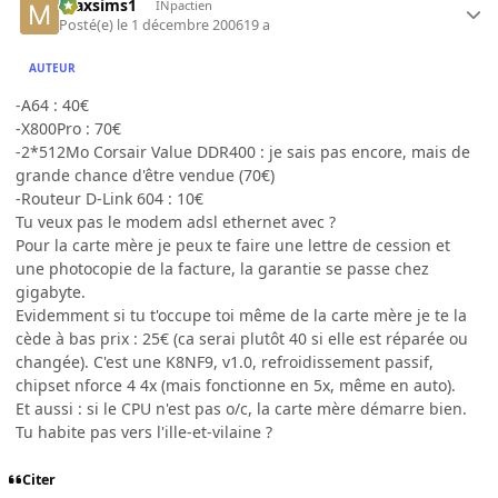
maxsims1
INpactien
Posté(e)
le 1 décembre 2006
19 a
AUTEUR
-A64 : 40€
-X800Pro : 70€
-2*512Mo Corsair Value DDR400 : je sais pas encore, mais de
grande chance d'être vendue (70€)
-Routeur D-Link 604 : 10€
Tu veux pas le modem adsl ethernet avec ?
Pour la carte mère je peux te faire une lettre de cession et
une photocopie de la facture, la garantie se passe chez
gigabyte.
Evidemment si tu t'occupe toi même de la carte mère je te la
cède à bas prix : 25€ (ca serai plutôt 40 si elle est réparée ou
changée). C'est une K8NF9, v1.0, refroidissement passif,
chipset nforce 4 4x (mais fonctionne en 5x, même en auto).
Et aussi : si le CPU n'est pas o/c, la carte mère démarre bien.
Tu habite pas vers l'ille-et-vilaine ?
Citer