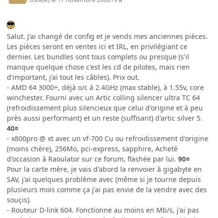
Salut. J'ai changé de config et je vends mes anciennes pièces.
Les pièces seront en ventes ici et IRL, en privilégiant ce
dernier. Les bundles sont tous complets ou presque (s'il
manque quelque chose c'est les cd de pilotes, mais rien
d'important, j'ai tout les câbles). Prix out.
- AMD 64 3000+, déjà o/c à 2.4GHz (max stable), à 1.55v, core
winchester. Fourni avec un Artic colling silencer ultra TC 64
(refroidissement plus silencieux que celui d'origine et à peu
près aussi performant) et un reste (suffisant) d'artic silver 5.
40¤
- x800pro @ xt avec un vf-700 Cu ou refroidissement d'origine
(moins chère), 256Mo, pci-express, sapphire, Acheté
d'occasion à Raoulator sur ce forum, flashée par lui.
90¤
Pour la carte mère, je vais d'abord la renvoier à gigabyte en
SAV, j'ai quelques problème avec (même si je tourne depuis
plusieurs mois comme ça j'ai pas envie de la vendre avec des
souçis).
- Routeur D-link 604. Fonctionne au moins en Mb/s, j'ai pas