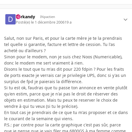
darkandy
INpactien
Posté(e)
le 1 décembre 2006
19 a
Salut, non sur Paris, et pour la carte mère je te la prendrais
tel quelle si garantie, facture et lettre de cession. Tu l'as
acheté ou d'ailleurs ?
Sinon pour le modem, non je suis chez Noos (Numericable),
donc le modem me sert vraiment à rien.
Disons le tout que tu m'as dit pour 220 fdpin ? Pour les fraits
de ports exacte je verrais car je privilegie UPS, donc si y'as un
surplus de fpd je paierais la différence.
Si tu est ok, faudras que tu passe ton annonce en vente plutôt
qu'en estim, parce que je n'ai pas le droit de réserver des
objets en estimation. Mais tu peux te reserver le choix de
vendre à qui tu veux (si tu le précise).
En tout cas je prendrais de ce que tu m'as proposer et ce dans
le courant de la semaine qui viens.
P.S.: par contre pour la carte graphique c'est pas sûr, parce
que je pense que je vais filer ma 6800GS à ma femme comme