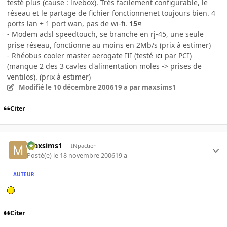
testé plus (cause : livebox). Très facilement configurable, le
réseau et le partage de fichier fonctionnenet toujours bien. 4
ports lan + 1 port wan, pas de wi-fi.
15¤
- Modem adsl speedtouch, se branche en rj-45, une seule
prise réseau, fonctionne au moins en 2Mb/s (prix à estimer)
- Rhéobus cooler master aerogate III (testé
ici
par PCI)
(manque 2 des 3 cavles d'alimentation moles -> prises de
ventilos). (prix à estimer)
Modifié
le 10 décembre 2006
19 a
par maxsims1
Citer
maxsims1
INpactien
Posté(e)
le 18 novembre 2006
19 a
AUTEUR
Citer