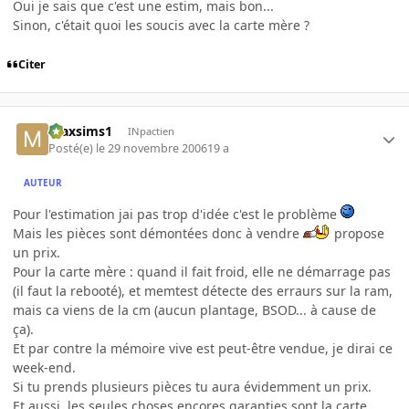
Oui je sais que c'est une estim, mais bon...
Sinon, c'était quoi les soucis avec la carte mère ?
Citer
maxsims1
INpactien
Posté(e)
le 29 novembre 2006
19 a
AUTEUR
Pour l'estimation jai pas trop d'idée c'est le problème
Mais les pièces sont démontées donc à vendre
propose
un prix.
Pour la carte mère : quand il fait froid, elle ne démarrage pas
(il faut la rebooté), et memtest détecte des erraurs sur la ram,
mais ca viens de la cm (aucun plantage, BSOD... à cause de
ça).
Et par contre la mémoire vive est peut-être vendue, je dirai ce
week-end.
Si tu prends plusieurs pièces tu aura évidemment un prix.
Et aussi, les seules choses encores garanties sont la carte