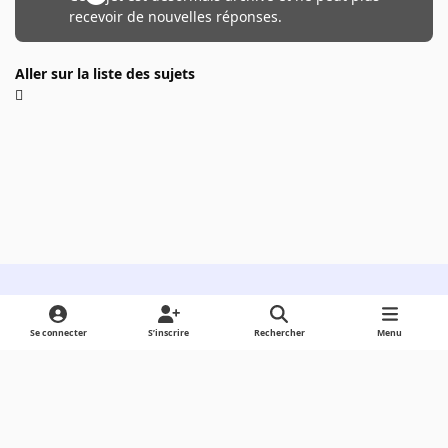
recevoir de nouvelles réponses.
Aller sur la liste des sujets
Light Mode
Dark Mode
System Preference
Se connecter
S’inscrire
Rechercher
Menu
Langue
Cookies
Powered by
Invision Community