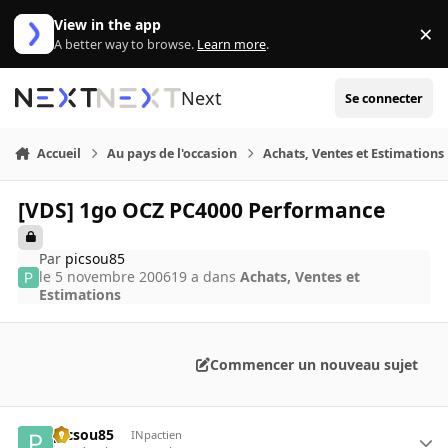
Aller au contenu
View in the app
×
Di
A better way to browse.
Learn more
.
Next
Se connecter
Accueil
Au pays de l'occasion
Achats, Ventes et Estimations
[VDS] 1go OCZ PC4000 Performance
Par
picsou85
le 5 novembre 2006
19 a
dans
Achats, Ventes et
Estimations
Commencer un nouveau sujet
picsou85
INpactien