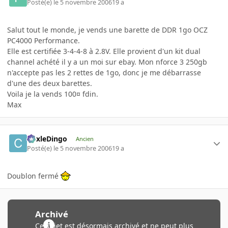
Posté(e)
le 5 novembre 2006
19 a
Salut tout le monde, je vends une barette de DDR 1go OCZ
PC4000 Performance.
Elle est certifiée 3-4-4-8 à 2.8V. Elle provient d'un kit dual
channel achété il y a un moi sur ebay. Mon nforce 3 250gb
n'accepte pas les 2 rettes de 1go, donc je me débarrasse
d'une des deux barettes.
Voila je la vends 100¤ fdin.
Max
CoxleDingo
Ancien
Posté(e)
le 5 novembre 2006
19 a
Doublon fermé
Archivé
Ce sujet est désormais archivé et ne peut plus