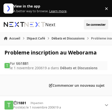
Aller au contenu
View in the app
×
Di
A better way to browse.
Learn more
.
Next
Se connecter
Accueil
INpact Café
Débats et Discussions
Probleme ins
Probleme inscription au Weborama
Par
titi1881
le 1 novembre 2006
19 a
dans
Débats et Discussions
Commencer un nouveau sujet
titi1881
INpactien
Posté(e)
le 1 novembre 2006
19 a