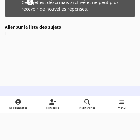
Ce sujet est désormais archivé et ne peut plus
recevoir de nouvelles réponses.
Aller sur la liste des sujets
Light Mode
Dark Mode
System Preference
Se connecter
S’inscrire
Rechercher
Menu
Langue
Cookies
Powered by
Invision Community