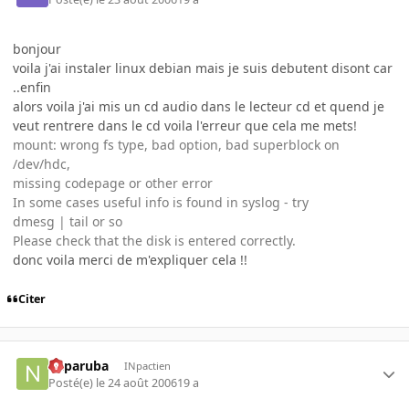
bonjour
voila j'ai instaler linux debian mais je suis debutent disont car
..enfin
alors voila j'ai mis un cd audio dans le lecteur cd et quend je
veut rentrere dans le cd voila l'erreur que cela me mets!
mount: wrong fs type, bad option, bad superblock on
/dev/hdc,
missing codepage or other error
In some cases useful info is found in syslog - try
dmesg | tail or so
Please check that the disk is entered correctly.
donc voila merci de m'expliquer cela !!
Citer
naparuba
INpactien
Posté(e)
le 24 août 2006
19 a