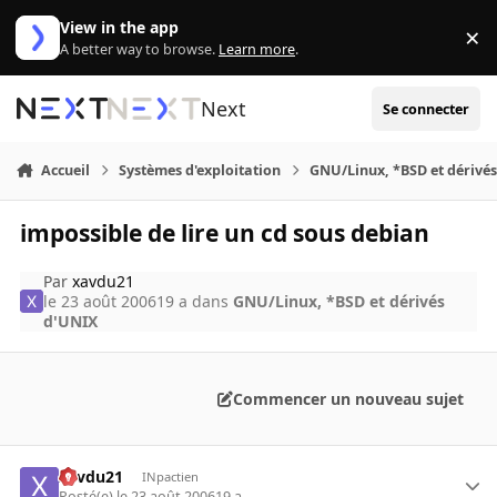
Aller au contenu
View in the app
×
Di
A better way to browse.
Learn more
.
Next
Se connecter
Accueil
Systèmes d'exploitation
GNU/Linux, *BSD et dérivé
impossible de lire un cd sous debian
Par
xavdu21
le 23 août 2006
19 a
dans
GNU/Linux, *BSD et dérivés
d'UNIX
Commencer un nouveau sujet
xavdu21
INpactien
Posté(e)
le 23 août 2006
19 a