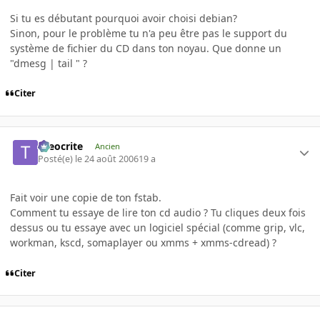
Si tu es débutant pourquoi avoir choisi debian?
Sinon, pour le problème tu n'a peu être pas le support du
système de fichier du CD dans ton noyau. Que donne un
"dmesg | tail " ?
Citer
theocrite
Ancien
Posté(e)
le 24 août 2006
19 a
Fait voir une copie de ton fstab.
Comment tu essaye de lire ton cd audio ? Tu cliques deux fois
dessus ou tu essaye avec un logiciel spécial (comme grip, vlc,
workman, kscd, somaplayer ou xmms + xmms-cdread) ?
Citer