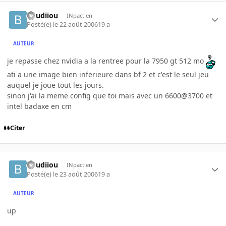
boudiiou
INpactien
Posté(e)
le 22 août 2006
19 a
AUTEUR
je repasse chez nvidia a la rentree pour la 7950 gt 512 mo
ati a une image bien inferieure dans bf 2 et c'est le seul jeu
auquel je joue tout les jours.
sinon j'ai la meme config que toi mais avec un 6600@3700 et
intel badaxe en cm
Citer
boudiiou
INpactien
Posté(e)
le 23 août 2006
19 a
AUTEUR
up