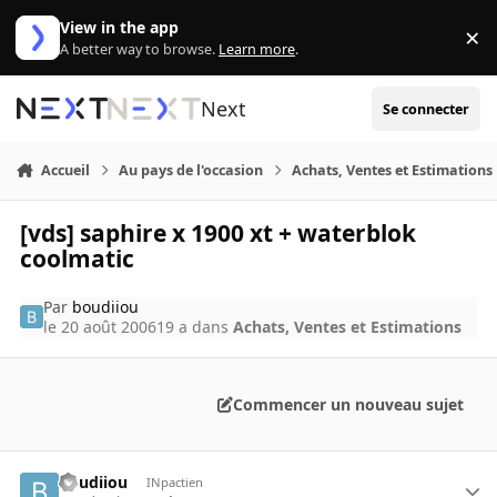
Aller au contenu
View in the app
×
Di
A better way to browse.
Learn more
.
Next
Se connecter
Accueil
Au pays de l'occasion
Achats, Ventes et Estimations
[vds] saphire x 1900 xt + waterblok
coolmatic
Par
boudiiou
le 20 août 2006
19 a
dans
Achats, Ventes et Estimations
Commencer un nouveau sujet
boudiiou
INpactien