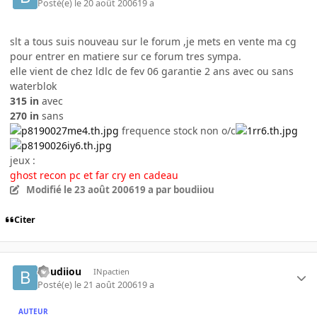
Posté(e)
le 20 août 2006
19 a
slt a tous suis nouveau sur le forum ,je mets en vente ma cg
pour entrer en matiere sur ce forum tres sympa.
elle vient de chez ldlc de fev 06 garantie 2 ans avec ou sans
waterblok
315 in
avec
270 in
sans
frequence stock non o/c
jeux :
ghost recon pc et far cry en cadeau
Modifié
le 23 août 2006
19 a
par boudiiou
Citer
boudiiou
INpactien
Posté(e)
le 21 août 2006
19 a
AUTEUR