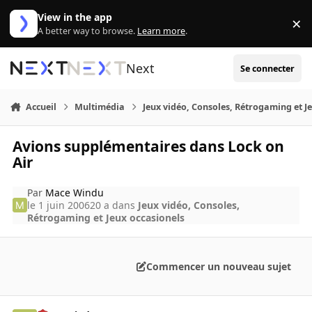
Aller au contenu
View in the app
×
Di
A better way to browse.
Learn more
.
Next
Se connecter
Accueil
Multimédia
Jeux vidéo, Consoles, Rétrogaming et J
Avions supplémentaires dans Lock on
Air
Par
Mace Windu
le 1 juin 2006
20 a
dans
Jeux vidéo, Consoles,
Rétrogaming et Jeux occasionels
Commencer un nouveau sujet