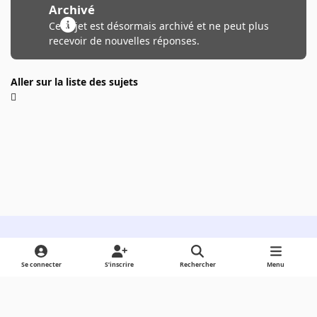
Archivé
Ce sujet est désormais archivé et ne peut plus
recevoir de nouvelles réponses.
Aller sur la liste des sujets
Light Mode
Dark Mode
System Preference
Se connecter
S’inscrire
Rechercher
Menu
Langue
Cookies
Powered by
Invision Community