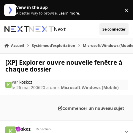
Aller au contenu
View in the app
×
Di
A better way to browse.
Learn more
.
Next
Se connecter
Accueil
Systèmes d'exploitation
Microsoft Windows (Mobile
[XP] Explorer ouvre nouvelle fenêtre à
chaque dossier
Par
koskoz
le 26 mai 2006
20 a
dans
Microsoft Windows (Mobile)
Commencer un nouveau sujet
koskoz
INpactien