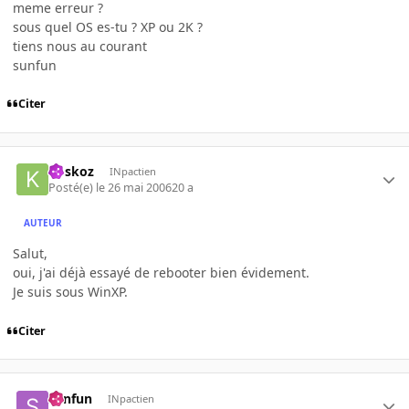
meme erreur ?
sous quel OS es-tu ? XP ou 2K ?
tiens nous au courant
sunfun
Citer
koskoz
INpactien
Posté(e)
le 26 mai 2006
20 a
AUTEUR
Salut,
oui, j'ai déjà essayé de rebooter bien évidement.
Je suis sous WinXP.
Citer
sunfun
INpactien