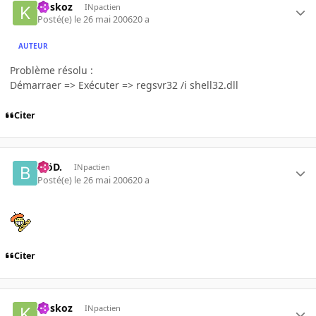
koskoz
INpactien
Posté(e)
le 26 mai 2006
20 a
AUTEUR
Problème résolu :
Démarraer => Exécuter => regsvr32 /i shell32.dll
Citer
.BöD.
INpactien
Posté(e)
le 26 mai 2006
20 a
Citer
koskoz
INpactien