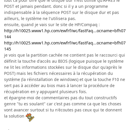
tout ca pour dire que le disque dur n'est utilisé qu'APRES le
POST et jamais pendant. donc si il y a un programme
indispensable à la séquence POST sur le disque dur et pas
ailleurs, le système ne l'utilisera pas.
ensuite, quand je vais sur le site de HP/Compaq :
http://h10025.www1.hp.com/ewfrf/wc/fastFaq...ocname=bfh07
144
http://h10025.www1.hp.com/ewfrf/wc/fastFaq...ocname=bfh07
145
je vois que la partition cachée ne contient pas le raccourci qui
définit la touche d'accès au BIOS (logique puisque le système
ne lit les informations stockées sur le disque dur qu'après le
POST) mais les fichiers nécessaires à la récupération du
système (la réinstallation de windows) et que la touche F10 ne
sert pas à accéder au bios mais à lancer la procédure de
récupération en y appuyant plusieurs fois.
et épargne-moi de commentaires pas du tout constructifs
genre "tu es soulant" car c'est pas comme ca que les choses
vont avancer surtout si tu n'écoutes pas ceux qui te donnent
la solution