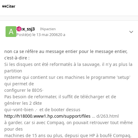
Citer
alex_ssj3
INpactien
Posté(e)
le 13 mai 2006
20 a
non ca se réfère au message entier pour le message entier,
c'est-à-dire :
Si les disques ont été reformatés à la sauvage‚ il n'y as plus la
partition
systeme qui contient sur ces machines le programme 'setup'
qui permet de
configurer le BIOS·
Pas besoin de reformater‚ il suffit de télécharger et de
générer les 2 dkte
qui–vont–bien .· et de booter dessus
http://h18000.www1.hp.com/support/files
… d/263.html
à garder‚ car si avec Compaq‚ on pouvait retrouver tout même
pour des
machines de 15 ans ou plus‚ depusi que HP à boufé Compaq‚