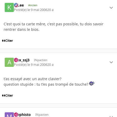
K-Lee
Ancien
Posté(e)
le 9 mai 2006
20 a
C'est quoi ta carte mère, c'est pas possible, tu dois savoir
rentrer dans le bios.
Citer
alex_ssj3
INpactien
Posté(e)
le 9 mai 2006
20 a
t'as essayé avec un autre clavier?
question stupide : tu t'es pas trompé de touche?
Citer
Mephisto
INpactien