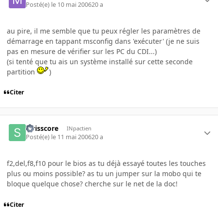
Posté(e)
le 10 mai 2006
20 a
au pire, il me semble que tu peux régler les paramètres de
démarrage en tappant msconfig dans 'exécuter' (je ne suis
pas en mesure de vérifier sur les PC du CDI...)
(si tenté que tu ais un système installé sur cette seconde
partition
)
Citer
swisscore
INpactien
Posté(e)
le 11 mai 2006
20 a
f2,del,f8,f10 pour le bios as tu déjà essayé toutes les touches
plus ou moins possible? as tu un jumper sur la mobo qui te
bloque quelque chose? cherche sur le net de la doc!
Citer