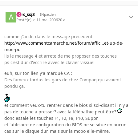
alex_ssj3
INpactien
Posté(e)
le 11 mai 2006
20 a
comme j''ai dit dans le message precedent
http://www.commentcamarche.net/forum/affic...et-up-de-
mon-pc
lis le message 4 et arrete de me proposer des touches
ps c'est dur d'eccrire avvec le clavier vissuel
euh, sur ton lien y'a marqué CA :
Des fameux tordus les gars de chez Compaq qui avaient
pondu ça.
et comment veux-tu rentrer dans le bios si soi-disant il n'y a
pas de touche à presser? avec la télépathie peut-être?
donc essaie les touches F1, F2, F8, F10, Suppr.
et 'utilisaire de configuration du BIOS ne se situe en aucun
cas sur le disque dur, mais sur la mobo elle-même.