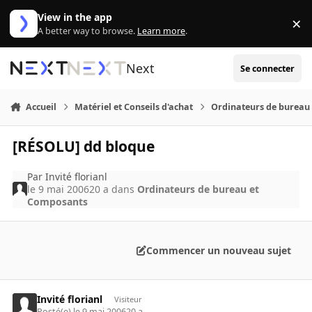
Aller au contenu
View in the app
×
Di
A better way to browse.
Learn more
.
Next
Se connecter
Accueil
Matériel et Conseils d'achat
Ordinateurs de bureau
[RÉSOLU] dd bloque
Par
Invité florianl
le 9 mai 2006
20 a
dans
Ordinateurs de bureau et
Composants
Commencer un nouveau sujet
Invité florianl
Visiteur
Posté(e)
le 9 mai 2006
20 a