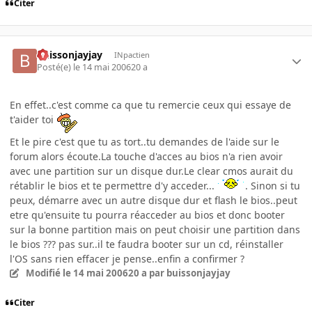
Citer
buissonjayjay
INpactien
Posté(e)
le 14 mai 2006
20 a
En effet..c'est comme ca que tu remercie ceux qui essaye de
t'aider toi
Et le pire c'est que tu as tort..tu demandes de l'aide sur le
forum alors écoute.La touche d'acces au bios n'a rien avoir
avec une partition sur un disque dur.Le clear cmos aurait du
rétablir le bios et te permettre d'y acceder...
. Sinon si tu
peux, démarre avec un autre disque dur et flash le bios..peut
etre qu'ensuite tu pourra réacceder au bios et donc booter
sur la bonne partition mais on peut choisir une partition dans
le bios ??? pas sur..il te faudra booter sur un cd, réinstaller
l'OS sans rien effacer je pense..enfin a confirmer ?
Modifié
le 14 mai 2006
20 a
par buissonjayjay
Citer