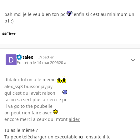
bah moi je le veu bien ton pc
enfin si c'est au minimum un
p1 :)
Citer
dfitalex
INpactien
Posté(e)
le 14 mai 2006
20 a
dfitalex lol on a le meme
alex_ssj3 buissonjayjay
qui c'est qui avait raison
facon sa sert plus a rien ce pc
il va go to the poubelle
on peut rien faire avec
encore merci a ceux qui m'ont
aider
Tu as le même ?
Tu peux télécharger un executable
ici
, ensuite il te