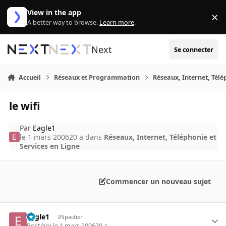
Aller au contenu
View in the app
×
Di
A better way to browse.
Learn more
.
Next
Se connecter
Accueil
Réseaux et Programmation
Réseaux, Internet, Télé
le wifi
Par
Eagle1
le 1 mars 2006
20 a
dans
Réseaux, Internet, Téléphonie et
Services en Ligne
Commencer un nouveau sujet
Eagle1
INpactien
Posté(e)
le 1 mars 2006
20 a