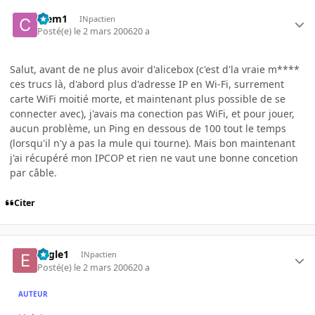
Clem1
INpactien
Posté(e)
le 2 mars 2006
20 a
Salut, avant de ne plus avoir d'alicebox (c'est d'la vraie m****
ces trucs là, d'abord plus d'adresse IP en Wi-Fi, surrement
carte WiFi moitié morte, et maintenant plus possible de se
connecter avec), j'avais ma conection pas WiFi, et pour jouer,
aucun problème, un Ping en dessous de 100 tout le temps
(lorsqu'il n'y a pas la mule qui tourne). Mais bon maintenant
j'ai récupéré mon IPCOP et rien ne vaut une bonne concetion
par câble.
Citer
Eagle1
INpactien
Posté(e)
le 2 mars 2006
20 a
AUTEUR