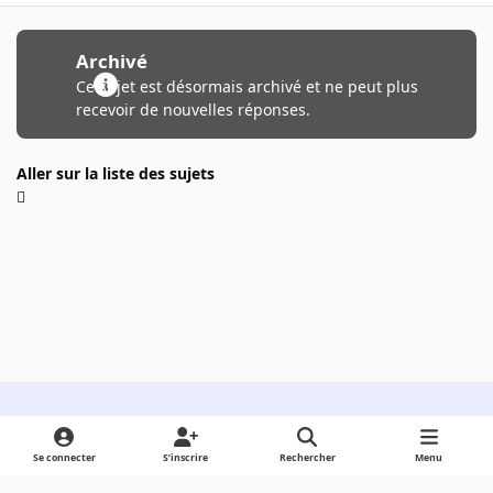
Archivé
Ce sujet est désormais archivé et ne peut plus
recevoir de nouvelles réponses.
Aller sur la liste des sujets
Light Mode
Dark Mode
System Preference
Se connecter
S’inscrire
Rechercher
Menu
Langue
Cookies