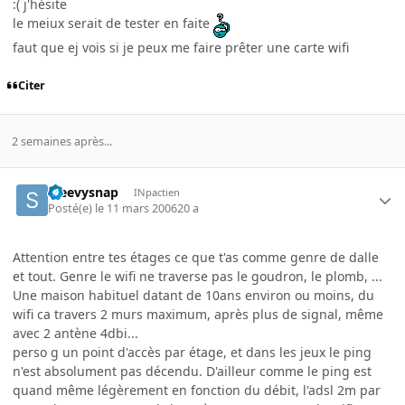
:( j'hésite
le meiux serait de tester en faite
faut que ej vois si je peux me faire prêter une carte wifi
Citer
2 semaines après...
steevysnap
INpactien
Posté(e)
le 11 mars 2006
20 a
Attention entre tes étages ce que t'as comme genre de dalle
et tout. Genre le wifi ne traverse pas le goudron, le plomb, ...
Une maison habituel datant de 10ans environ ou moins, du
wifi ca travers 2 murs maximum, après plus de signal, même
avec 2 antène 4dbi...
perso g un point d'accès par étage, et dans les jeux le ping
n'est absolument pas décendu. D'ailleur comme le ping est
quand même légèrement en fonction du débit, l'adsl 2m par