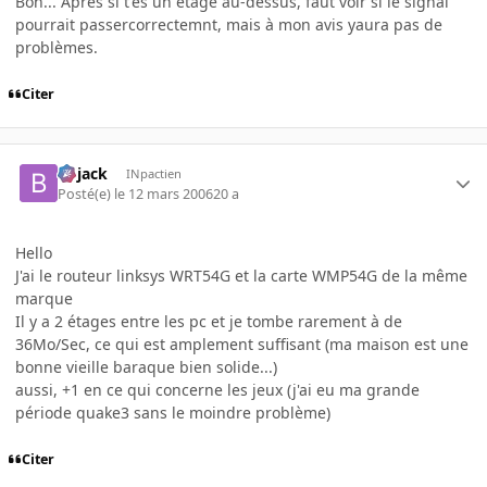
Bon... Après si t'es un etage au-dessus, faut voir si le signal
pourrait passercorrectemnt, mais à mon avis yaura pas de
problèmes.
Citer
Bojack
INpactien
Posté(e)
le 12 mars 2006
20 a
Hello
J'ai le routeur linksys WRT54G et la carte WMP54G de la même
marque
Il y a 2 étages entre les pc et je tombe rarement à de
36Mo/Sec, ce qui est amplement suffisant (ma maison est une
bonne vieille baraque bien solide...)
aussi, +1 en ce qui concerne les jeux (j'ai eu ma grande
période quake3 sans le moindre problème)
Citer